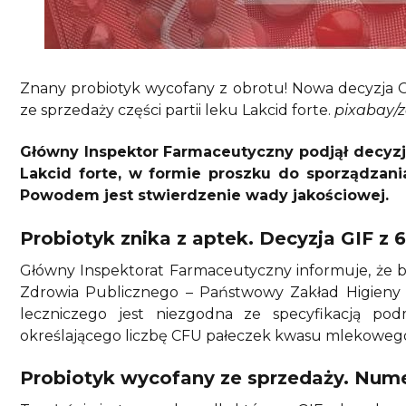
Znany probiotyk wycofany z obrotu! Nowa decyzja GI
ze sprzedaży części partii leku Lakcid forte.
pixabay/zd
Główny Inspektor Farmaceutyczny podjął decyzj
Lakcid forte, w formie proszku do sporządzani
Powodem jest stwierdzenie wady jakościowej.
Probiotyk znika z aptek. Decyzja GIF z 6
Główny Inspektorat Farmaceutyczny informuje, że 
Zdrowia Publicznego – Państwowy Zakład Higieny
leczniczego jest niezgodna ze specyfikacją po
określającego liczbę CFU pałeczek kwasu mlekowego
Probiotyk wycofany ze sprzedaży. Numer