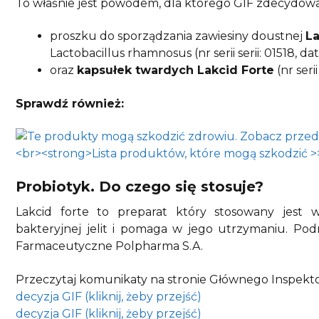
To właśnie jest powodem, dla którego GIF zdecydował
proszku do sporządzania zawiesiny doustnej
La
Lactobacillus rhamnosus (nr serii serii: 01518, 
oraz
kapsułek twardych Lakcid Forte
(nr seri
Sprawdź również:
Probiotyk. Do czego się stosuje?
Lakcid forte to preparat który stosowany jest 
bakteryjnej jelit i pomaga w jego utrzymaniu. Po
Farmaceutyczne Polpharma S.A.
Przeczytaj komunikaty na stronie Głównego Inspek
decyzja GIF (kliknij, żeby przejść)
decyzja GIF (kliknij, żeby przejść)