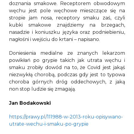
doznania smakowe. Receptorem obwodowym
węchu jest pole węchowe mieszczące się na
stropie jam nosa, receptory smaku zaś, czyli
kubki smakowe znajdziemy na brzegach,
nasadzie i koniuszku języka oraz podniebieniu,
nagłośni i wejściu do krtani – napisano.
Doniesienia medialne ze znanych lekarzom
powikłań po grypie takich jak utrata węchu i
smaku zrobiły dowód na to, że Covid jest jakąś
niezwykłą chorobą, podczas gdy jest to typowa
choroba górnych dróg oddechowych, z jaką
non stop ludzie się zmagają.
Jan Bodakowski
https://prawy.pl/111988-w-2013-roku-opisywano-
utrate-wechu-i-smaku-po-grypie