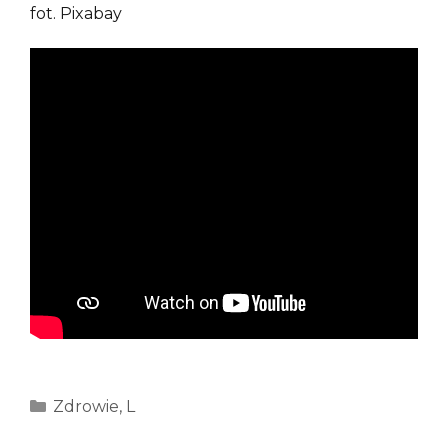
fot. Pixabay
Kategorie
Zdrowie
,
L