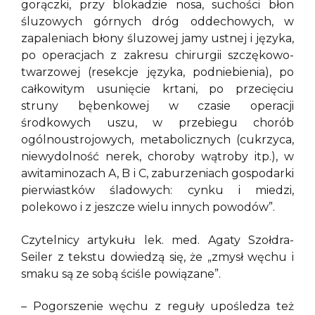
gorączki, przy blokadzie nosa, suchości błon
śluzowych górnych dróg oddechowych, w
zapaleniach błony śluzowej jamy ustnej i języka,
po operacjach z zakresu chirurgii szczękowo-
twarzowej (resekcje języka, podniebienia), po
całkowitym usunięcie krtani, po przecięciu
struny bębenkowej w czasie operacji
środkowych uszu, w przebiegu chorób
ogólnoustrojowych, metabolicznych (cukrzyca,
niewydolność nerek, choroby wątroby itp.), w
awitaminozach A, B i C, zaburzeniach gospodarki
pierwiastków śladowych: cynku i miedzi,
polekowo i z jeszcze wielu innych powodów”.
Czytelnicy artykułu lek. med. Agaty Szołdra-
Seiler z tekstu dowiedzą się, że „zmysł węchu i
smaku są ze sobą ściśle powiązane”.
– Pogorszenie węchu z reguły upośledza też