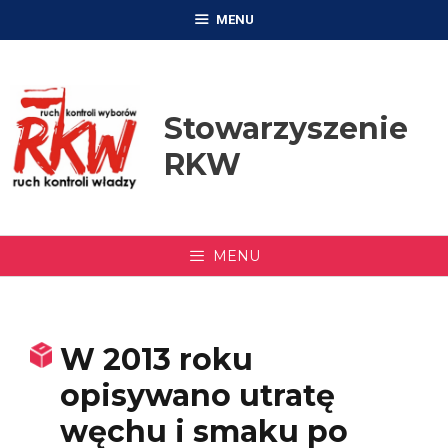
Przejdź
MENU
do
treści
Stowarzyszenie
RKW
MENU
W 2013 roku
opisywano utratę
węchu i smaku po