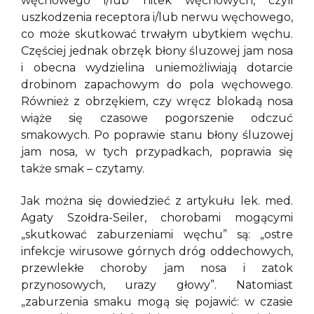
węchowego i/lub nitek węchowych, czyli
uszkodzenia receptora i/lub nerwu węchowego,
co może skutkować trwałym ubytkiem węchu.
Częściej jednak obrzęk błony śluzowej jam nosa
i obecna wydzielina uniemożliwiają dotarcie
drobinom zapachowym do pola węchowego.
Również z obrzękiem, czy wręcz blokadą nosa
wiąże się czasowe pogorszenie odczuć
smakowych. Po poprawie stanu błony śluzowej
jam nosa, w tych przypadkach, poprawia się
także smak – czytamy.
Jak można się dowiedzieć z artykułu lek. med.
Agaty Szołdra-Seiler, chorobami mogącymi
„skutkować zaburzeniami węchu” są: „ostre
infekcje wirusowe górnych dróg oddechowych,
przewlekłe choroby jam nosa i zatok
przynosowych, urazy głowy”. Natomiast
„zaburzenia smaku mogą się pojawić: w czasie