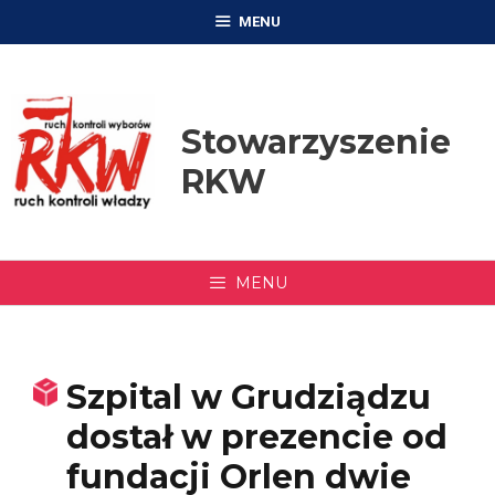
Przejdź
MENU
do
treści
Stowarzyszenie
RKW
MENU
Szpital w Grudziądzu
dostał w prezencie od
fundacji Orlen dwie