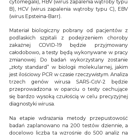
cytomegalii), HBV (wirus zapalenia wątroby typu
B), HCV (wirus zapalenia wątroby typu C), EBV
(wirus Epsteina-Barr).
Materiał biologiczny pobrany od pacjentów z
podlaskich szpitali z podejrzeniem choroby
zakaźnej COVID-19 będzie przyjmowany
całodobowo, a testy będą wykonywane w pracy
zmianowej. Do badań wykorzystany zostanie
„złoty standard” w biologii molekularnej, jakim
jest ilościowy PCR w czasie rzeczywistym. Analiza
trzech genów wirusa SARS-CoV-2 będzie
przeprowadzona w oparciu o testy cechujące
się bardzo wysoką czułością w celu precyzyjnej
diagnostyki wirusa.
Na etapie wdrażania metody przepustowość
badań zaplanowano na 200 testów dziennie, a
docelowo liczba ta wzrośnie do 500 analiz na