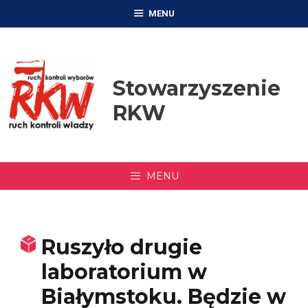
Przejdź
MENU
do
treści
Stowarzyszenie
RKW
MENU
Ruszyło drugie
laboratorium w
Białymstoku. Będzie w