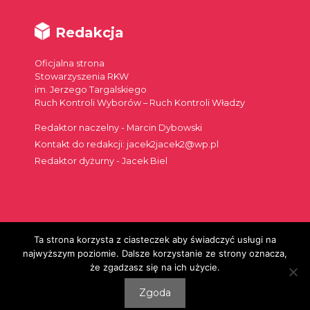
Redakcja
Oficjalna strona
Stowarzyszenia RKW
im. Jerzego Targalskiego
Ruch Kontroli Wyborów – Ruch Kontroli Władzy
Redaktor naczelny - Marcin Dybowski
Kontakt do redakcji: jacek2jacek2@wp.pl
Redaktor dyżurny - Jacek Biel
Ta strona korzysta z ciasteczek aby świadczyć usługi na
Szukaj:
najwyższym poziomie. Dalsze korzystanie ze strony oznacza,
że zgadzasz się na ich użycie.
Zgoda
© 2026