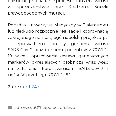
dokładne przebadanie procesu transferu wirusa
w społeczeństwie oraz śledzenie ścieżki
prawdopodobnych mutacji.
Ponadto Uniwersytet Medyczny w Białymstoku
już niedługo rozpocznie realizację i koordynację
zakrojonego na skalę ogólnopolską projektu pt.
„Przeprowadzenie analizy genomu wirusa
SARS-CoV-2 oraz genomu pacjentów z COVID-
19 w celu opracowania zestawu genetycznych
markerów określających osobniczą wrażliwość
na zakażenie koronawirusem SARS-Cov-2 i
ciężkość przebiegu COVID-19”.
Źródło:
ddb24.pl
Kategorie
Zdrowie
,
30%
,
Społeczeństwo