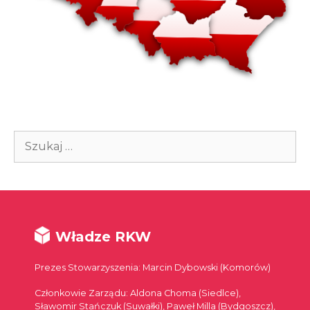
Szukaj:
Władze RKW
Prezes Stowarzyszenia: Marcin Dybowski (Komorów)
Członkowie Zarządu: Aldona Choma (Siedlce),
Sławomir Stańczuk (Suwałki), Paweł Milla (Bydgoszcz),