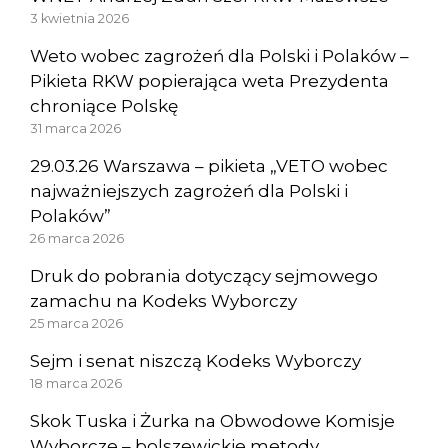
3 kwietnia 2026
Weto wobec zagrożeń dla Polski i Polaków –
Pikieta RKW popierająca weta Prezydenta
chroniące Polskę
31 marca 2026
29.03.26 Warszawa – pikieta „VETO wobec
najważniejszych zagrożeń dla Polski i
Polaków”
26 marca 2026
Druk do pobrania dotyczący sejmowego
zamachu na Kodeks Wyborczy
25 marca 2026
Sejm i senat niszczą Kodeks Wyborczy
18 marca 2026
Skok Tuska i Żurka na Obwodowe Komisje
Wyborcze – bolszewickie metody