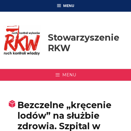
Przejdź
MENU
do
treści
Stowarzyszenie
RKW
MENU
Bezczelne „kręcenie
lodów” na służbie
zdrowia. Szpital w