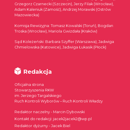
Grzegorz Czarnecki (Szczecin), Jerzy Filak (Wrocław),
Adam Kaleniuk (Zamość), Andrzej Morawski (Ostrów
Mazowiecka)
Komisja Rewizyjna: Tomasz Kowalski (Toruń), Bogdan
Troska (Wrocław), Mariola Gwizdała (Kraków)
Sąd Koleżeński: Barbara Szyffer (Warszawa), Jadwiga
Chmielowska (Katowice), Jadwiga Łukasik (Płock)
Redakcja
Oficjalna strona
Stowarzyszenia RKW
im. Jerzego Targalskiego
Ruch Kontroli Wyborów – Ruch Kontroli Władzy
Redaktor naczelny - Marcin Dybowski
Kontakt do redakcji: jacek2jacek2@wp.pl
Redaktor dyżurny - Jacek Biel