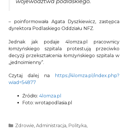
województwa podlaskiego.
– poinformowała Agata Dyszkiewicz, zastępca
dyrektora Podlaskiego Oddziału NFZ.
Jednak jak podaje 4lomza.pl pracownicy
łomżyńskiego szpitala protestują przeciwko
decyzji przekształcenia łomżyńskiego szpitala w
„jednoimienny”.
Czytaj dalej na
https://4lomza.pl/index.php?
wiad=54877
Źródło:
4lomza.pl
Foto: wrotapodlasia.pl
Kategorie
Zdrowie
,
Administracja
,
Polityka
,