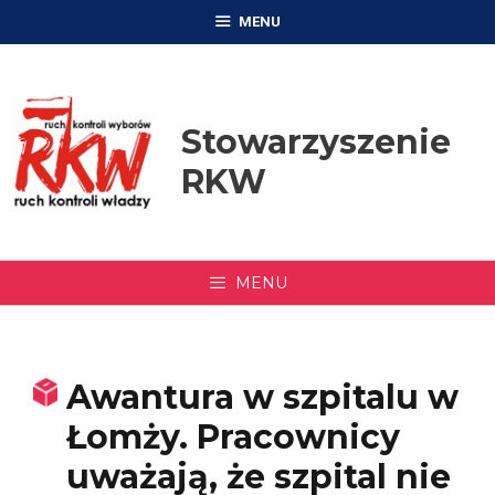
Przejdź
MENU
do
treści
Stowarzyszenie
RKW
MENU
Awantura w szpitalu w
Łomży. Pracownicy
uważają, że szpital nie