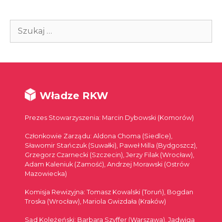
Szukaj:
Władze RKW
Prezes Stowarzyszenia: Marcin Dybowski (Komorów)
Członkowie Zarządu: Aldona Choma (Siedlce),
Sławomir Stańczuk (Suwałki), Paweł Milla (Bydgoszcz),
Grzegorz Czarnecki (Szczecin), Jerzy Filak (Wrocław),
Adam Kaleniuk (Zamość), Andrzej Morawski (Ostrów
Mazowiecka)
Komisja Rewizyjna: Tomasz Kowalski (Toruń), Bogdan
Troska (Wrocław), Mariola Gwizdała (Kraków)
Sąd Koleżeński: Barbara Szyffer (Warszawa), Jadwiga