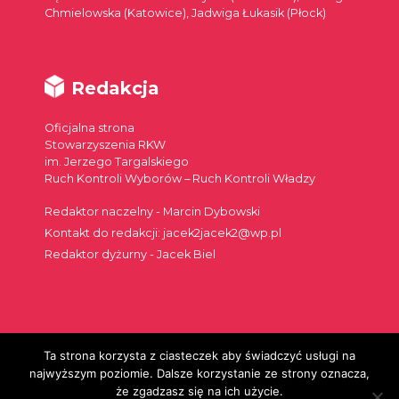
Chmielowska (Katowice), Jadwiga Łukasik (Płock)
Redakcja
Oficjalna strona
Stowarzyszenia RKW
im. Jerzego Targalskiego
Ruch Kontroli Wyborów – Ruch Kontroli Władzy
Redaktor naczelny - Marcin Dybowski
Kontakt do redakcji: jacek2jacek2@wp.pl
Redaktor dyżurny - Jacek Biel
Ta strona korzysta z ciasteczek aby świadczyć usługi na
Szukaj:
najwyższym poziomie. Dalsze korzystanie ze strony oznacza,
że zgadzasz się na ich użycie.