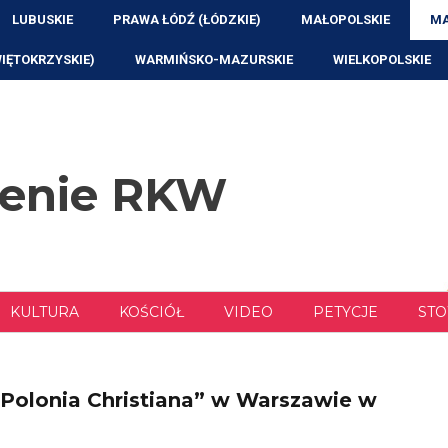
LUBUSKIE
PRAWA ŁÓDŹ (ŁÓDZKIE)
MAŁOPOLSKIE
MA
WIĘTOKRZYSKIE)
WARMIŃSKO-MAZURSKIE
WIELKOPOLSKIE
zenie RKW
KULTURA
KOŚCIÓŁ
VIDEO
PETYCJE
STO
„Polonia Christiana” w Warszawie w