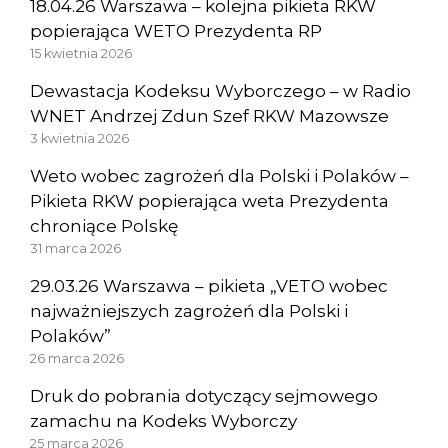
18.04.26 Warszawa – kolejna pikieta RKW
popierająca WETO Prezydenta RP
15 kwietnia 2026
Dewastacja Kodeksu Wyborczego – w Radio
WNET Andrzej Zdun Szef RKW Mazowsze
3 kwietnia 2026
Weto wobec zagrożeń dla Polski i Polaków –
Pikieta RKW popierająca weta Prezydenta
chroniące Polskę
31 marca 2026
29.03.26 Warszawa – pikieta „VETO wobec
najważniejszych zagrożeń dla Polski i
Polaków”
26 marca 2026
Druk do pobrania dotyczący sejmowego
zamachu na Kodeks Wyborczy
25 marca 2026