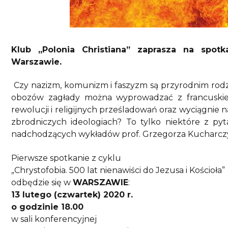
Klub „Polonia Christiana” zaprasza na spo
Warszawie.
Czy nazizm, komunizm i faszyzm są przyrodnim rod
obozów zagłady można wyprowadzać z francuskiej
rewolucji i religijnych prześladowań oraz wyciągnie 
zbrodniczych ideologiach? To tylko niektóre z py
nadchodzących wykładów prof. Grzegorza Kucharczyk
Pierwsze spotkanie z cyklu
„Chrystofobia. 500 lat nienawiści do Jezusa i Kościoła”
odbędzie się w
WARSZAWIE
:
13 lutego (czwartek) 2020 r.
o godzinie 18.00
w sali konferencyjnej