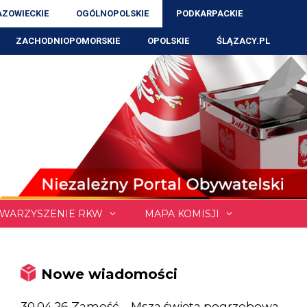
ZOWIECKIE
OGÓLNOPOLSKIE
PODKARPACKIE
ZACHODNIOPOMORSKIE
OPOLSKIE
ŚLĄZACY.PL
WARZYSZENIE RKW
MAPA KOMISJI
Nowe wiadomości
30.04.26 Zamość – Msza święta pogrzebowa,