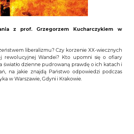
tkania z prof. Grzegorzem Kucharczykiem w
zeństwem liberalizmu? Czy korzenie XX-wiecznych
 rewolucyjnej Wandei? Kto upomni się o ofiary
na światło dzienne pudrowaną prawdę o ich katach i
tań, na jakie znajdą Państwo odpowiedzi podczas
a w Warszawie, Gdyni i Krakowie.