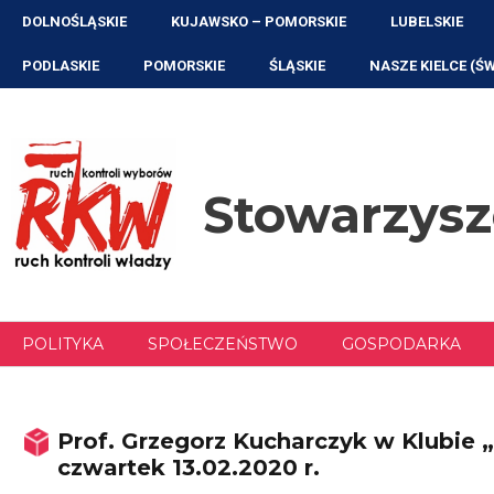
Przejdź
DOLNOŚLĄSKIE
KUJAWSKO – POMORSKIE
LUBELSKIE
do
treści
PODLASKIE
POMORSKIE
ŚLĄSKIE
NASZE KIELCE (Ś
Stowarzys
POLITYKA
SPOŁECZEŃSTWO
GOSPODARKA
Prof. Grzegorz Kucharczyk w Klubie 
czwartek 13.02.2020 r.