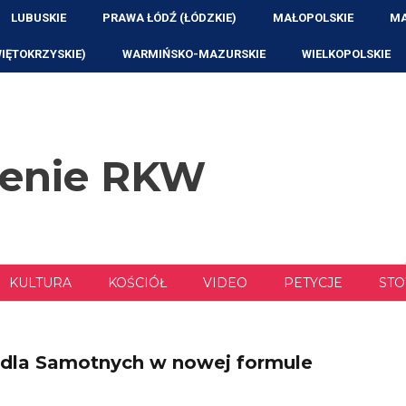
LUBUSKIE
PRAWA ŁÓDŹ (ŁÓDZKIE)
MAŁOPOLSKIE
MA
WIĘTOKRZYSKIE)
WARMIŃSKO-MAZURSKIE
WIELKOPOLSKIE
zenie RKW
KULTURA
KOŚCIÓŁ
VIDEO
PETYCJE
STO
 dla Samotnych w nowej formule