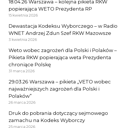
18.04.26 Warszawa – kolejna pikieta RKW
popierająca WETO Prezydenta RP
15 kwietnia 2026
Dewastacja Kodeksu Wyborczego – w Radio
WNET Andrzej Zdun Szef RKW Mazowsze
3 kwietnia 2026
Weto wobec zagrożeń dla Polski i Polaków –
Pikieta RKW popierająca weta Prezydenta
chroniące Polskę
31 marca 2026
29.03.26 Warszawa – pikieta „VETO wobec
najważniejszych zagrożeń dla Polski i
Polaków”
26 marca 2026
Druk do pobrania dotyczący sejmowego
zamachu na Kodeks Wyborczy
25 marca 2026