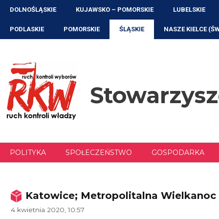
Przejdź
DOLNOŚLĄSKIE
KUJAWSKO – POMORSKIE
LUBELSKIE
do
treści
PODLASKIE
POMORSKIE
ŚLĄSKIE
NASZE KIELCE (Ś
Stowarzys
POLITYKA
SPOŁECZEŃSTWO
GOSPODARKA
Katowice; Metropolitalna Wielkanoc
4 kwietnia 2020, 10:57