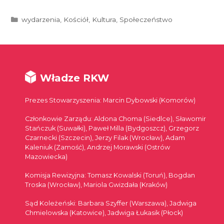
Kategorie
wydarzenia
,
Kościół
,
Kultura
,
Społeczeństwo
Władze RKW
Prezes Stowarzyszenia: Marcin Dybowski (Komorów)
Członkowie Zarządu: Aldona Choma (Siedlce), Sławomir
Stańczuk (Suwałki), Paweł Milla (Bydgoszcz), Grzegorz
Czarnecki (Szczecin), Jerzy Filak (Wrocław), Adam
Kaleniuk (Zamość), Andrzej Morawski (Ostrów
Mazowiecka)
Komisja Rewizyjna: Tomasz Kowalski (Toruń), Bogdan
Troska (Wrocław), Mariola Gwizdała (Kraków)
Sąd Koleżeński: Barbara Szyffer (Warszawa), Jadwiga
Chmielowska (Katowice), Jadwiga Łukasik (Płock)