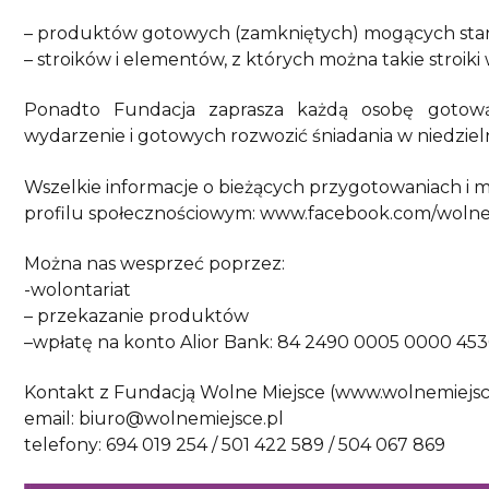
– produktów gotowych (zamkniętych) mogących stano
– stroików i elementów, z których można takie stroiki
Ponadto Fundacja zaprasza każdą osobę gotową
wydarzenie i gotowych rozwozić śniadania w niedziel
Wszelkie informacje o bieżących przygotowaniach i m
profilu społecznościowym: www.facebook.com/wolne
Można nas wesprzeć poprzez:
-wolontariat
– przekazanie produktów
–wpłatę na konto Alior Bank: 84 2490 0005 0000 453
Kontakt z Fundacją Wolne Miejsce (www.wolnemiejsce
email: biuro@wolnemiejsce.pl
telefony: 694 019 254 / 501 422 589 / 504 067 869