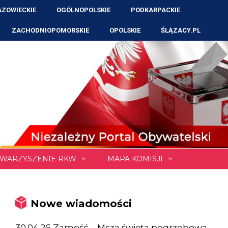
ZOWIECKIE
OGÓLNOPOLSKIE
PODKARPACKIE
ZACHODNIOPOMORSKIE
OPOLSKIE
ŚLĄZACY.PL
WARZYSZENIE RKW
MAPA KOMISJI
Nowe wiadomości
30.04.26 Zamość – Msza święta pogrzebowa,