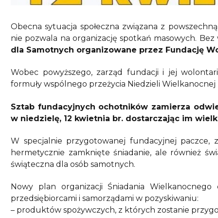
Obecna sytuacja społeczna związana z powszechną 
nie pozwala na organizację spotkań masowych. Bez 
dla Samotnych organizowane przez Fundację Wo
Wobec powyższego, zarząd fundacji i jej wolontar
formuły wspólnego przeżycia Niedzieli Wielkanocnej
Sztab fundacyjnych ochotników zamierza odwie
w niedzielę, 12 kwietnia br. dostarczając im wi
W specjalnie przygotowanej fundacyjnej paczce, zn
hermetycznie zamknięte śniadanie, ale również świą
świąteczna dla osób samotnych.
Nowy plan organizacji Śniadania Wielkanocnego
przedsiębiorcami i samorządami w pozyskiwaniu:
– produktów spożywczych, z których zostanie przyg