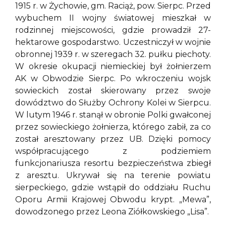
1915 r. w Żychowie, gm. Raciąż, pow. Sierpc. Przed
wybuchem II wojny światowej mieszkał w
rodzinnej miejscowości, gdzie prowadził 27-
hektarowe gospodarstwo. Uczestniczył w wojnie
obronnej 1939 r. w szeregach 32. pułku piechoty.
W okresie okupacji niemieckiej był żołnierzem
AK w Obwodzie Sierpc. Po wkroczeniu wojsk
sowieckich został skierowany przez swoje
dowództwo do Służby Ochrony Kolei w Sierpcu.
W lutym 1946 r. stanął w obronie Polki gwałconej
przez sowieckiego żołnierza, którego zabił, za co
został aresztowany przez UB. Dzięki pomocy
współpracującego z podziemiem
funkcjonariusza resortu bezpieczeństwa zbiegł
z aresztu. Ukrywał się na terenie powiatu
sierpeckiego, gdzie wstąpił do oddziału Ruchu
Oporu Armii Krajowej Obwodu krypt. „Mewa”,
dowodzonego przez Leona Ziółkowskiego „Lisa”.