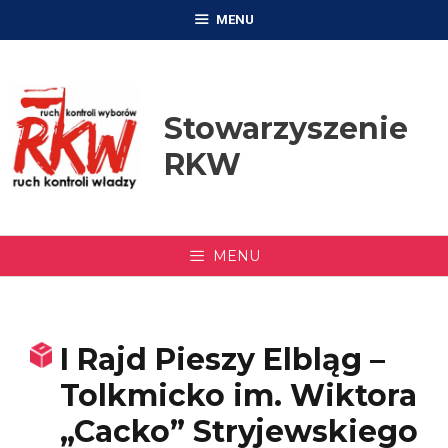
Przejdź
MENU
do
treści
Stowarzyszenie
RKW
MENU
I Rajd Pieszy Elbląg –
Tolkmicko im. Wiktora
„Cacko” Stryjewskiego