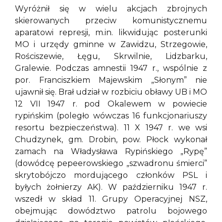
Wyróżnił się w wielu akcjach zbrojnych
skierowanych przeciw komunistycznemu
aparatowi represji, m.in. likwidując posterunki
MO i urzędy gminne w Zawidzu, Strzegowie,
Rościszewie, Łęgu, Skrwilnie, Lidzbarku,
Gralewie. Podczas amnestii 1947 r., wspólnie z
por. Franciszkiem Majewskim „Słonym” nie
ujawnił się. Brał udział w rozbiciu obławy UB i MO
12 VII 1947 r. pod Okalewem w powiecie
rypińskim (poległo wówczas 16 funkcjonariuszy
resortu bezpieczeństwa). 11 X 1947 r. we wsi
Chudzynek, gm. Drobin, pow. Płock wykonał
zamach na Władysława Rypińskiego „Rypę”
(dowódcę pepeerowskiego „szwadronu śmierci”
skrytobójczo mordującego członków PSL i
byłych żołnierzy AK). W październiku 1947 r.
wszedł w skład 11. Grupy Operacyjnej NSZ,
obejmując dowództwo patrolu bojowego