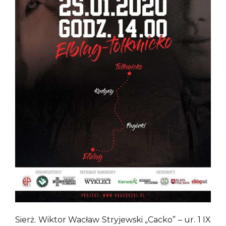
Sierż. Wiktor Wacław Stryjewski „Cacko” – ur. 1 IX