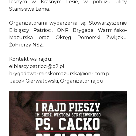
leśnym w Krasnym Lesie, w pobliżu ulicy
Stanisława Lema.
Organizatorami wydarzenia są: Stowarzyszenie
Elbląscy Patrioci, ONR Brygada Warmińsko-
Mazurska oraz Okręg Pomorski Związku
Żołnierzy NSZ.
Kontakt ws. rajdu:
elblascy.patrioci@o2.pl
brygadawarminskomazurska@onr.com.pl
Jacek Gierwatowski, Organizator rajdu