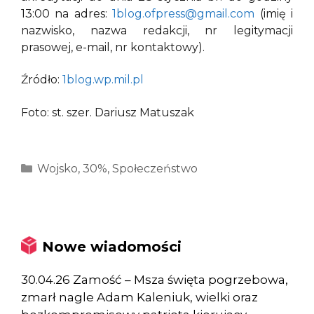
13:00 na adres:
1blog.ofpress@gmail.com
(imię i
nazwisko, nazwa redakcji, nr legitymacji
prasowej, e-mail, nr kontaktowy).
Źródło:
1blog.wp.mil.pl
Foto: st. szer. Dariusz Matuszak
Kategorie
Wojsko
,
30%
,
Społeczeństwo
Nowe wiadomości
30.04.26 Zamość – Msza święta pogrzebowa,
zmarł nagle Adam Kaleniuk, wielki oraz