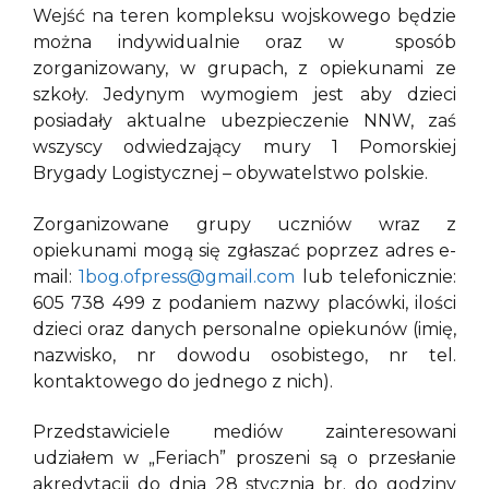
Wejść na teren kompleksu wojskowego będzie
można indywidualnie oraz w sposób
zorganizowany, w grupach, z opiekunami ze
szkoły. Jedynym wymogiem jest aby dzieci
posiadały aktualne ubezpieczenie NNW, zaś
wszyscy odwiedzający mury 1 Pomorskiej
Brygady Logistycznej – obywatelstwo polskie.
Zorganizowane grupy uczniów wraz z
opiekunami mogą się zgłaszać poprzez adres e-
mail:
1bog.ofpress@gmail.com
lub telefonicznie:
605 738 499 z podaniem nazwy placówki, ilości
dzieci oraz danych personalne opiekunów (imię,
nazwisko, nr dowodu osobistego, nr tel.
kontaktowego do jednego z nich).
Przedstawiciele mediów zainteresowani
udziałem w „Feriach” proszeni są o przesłanie
akredytacji do dnia 28 stycznia br. do godziny