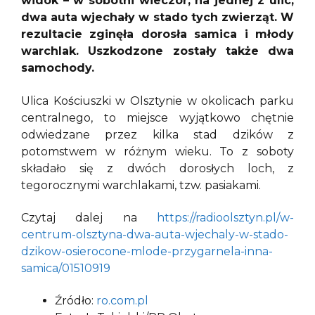
widok – w sobotni wieczór, na jednej z ulic,
dwa auta wjechały w stado tych zwierząt. W
rezultacie zginęła dorosła samica i młody
warchlak. Uszkodzone zostały także dwa
samochody.
Ulica Kościuszki w Olsztynie w okolicach parku
centralnego, to miejsce wyjątkowo chętnie
odwiedzane przez kilka stad dzików z
potomstwem w różnym wieku. To z soboty
składało się z dwóch dorosłych loch, z
tegorocznymi warchlakami, tzw. pasiakami.
Czytaj dalej na
https://radioolsztyn.pl/w-
centrum-olsztyna-dwa-auta-wjechaly-w-stado-
dzikow-osierocone-mlode-przygarnela-inna-
samica/01510919
Źródło:
ro.com.pl