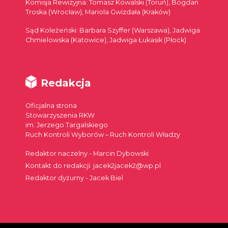
Komisja Rewizyjna: Tomasz Kowalski (Toruń), Bogdan
Troska (Wrocław), Mariola Gwizdała (Kraków)
Sąd Koleżeński: Barbara Szyffer (Warszawa), Jadwiga
Chmielowska (Katowice), Jadwiga Łukasik (Płock)
Redakcja
Oficjalna strona
Stowarzyszenia RKW
im. Jerzego Targalskiego
Ruch Kontroli Wyborów – Ruch Kontroli Władzy
Redaktor naczelny - Marcin Dybowski
Kontakt do redakcji: jacek2jacek2@wp.pl
Redaktor dyżurny - Jacek Biel