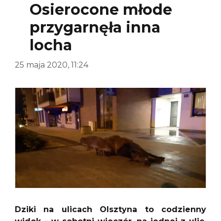
Osierocone młode
przygarnęła inna
locha
25 maja 2020, 11:24
Dziki na ulicach Olsztyna to codzienny