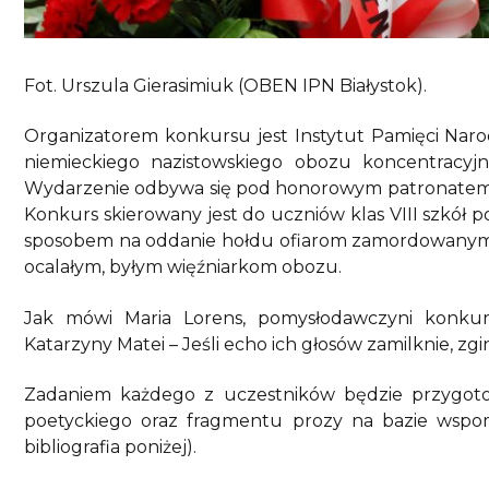
Fot. Urszula Gierasimiuk (OBEN IPN Białystok).
Organizatorem konkursu jest Instytut Pamięci Naro
niemieckiego nazistowskiego obozu koncentracyj
Wydarzenie odbywa się pod honorowym patronatem
Konkurs skierowany jest do uczniów klas VIII szkół
sposobem na oddanie hołdu ofiarom zamordowanym 
ocalałym, byłym więźniarkom obozu.
Jak mówi Maria Lorens, pomysłodawczyni konkur
Katarzyny Matei – Jeśli echo ich głosów zamilknie, zgi
Zadaniem każdego z uczestników będzie przygo
poetyckiego oraz fragmentu prozy na bazie wsp
bibliografia poniżej).