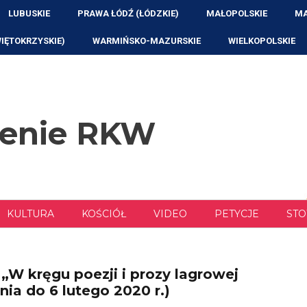
LUBUSKIE
PRAWA ŁÓDŹ (ŁÓDZKIE)
MAŁOPOLSKIE
MA
WIĘTOKRZYSKIE)
WARMIŃSKO-MAZURSKIE
WIELKOPOLSKIE
zenie RKW
KULTURA
KOŚCIÓŁ
VIDEO
PETYCJE
STO
 „W kręgu poezji i prozy lagrowej
ia do 6 lutego 2020 r.)