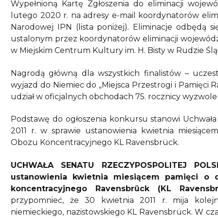
Wypełnioną Kartę Zgłoszenia do eliminacji wojewó
lutego 2020 r. na adresy e-mail koordynatorów elim
Narodowej IPN (lista poniżej). Eliminacje odbędą s
ustalonym przez koordynatorów eliminacji wojewódzki
w Miejskim Centrum Kultury im. H. Bisty w Rudzie Śląs
Nagrodą główną dla wszystkich finalistów – uczes
wyjazd do Niemiec do „Miejsca Przestrogi i Pamięci R
udział w oficjalnych obchodach 75. rocznicy wyzwole
Podstawę do ogłoszenia konkursu stanowi Uchwała S
2011 r. w sprawie ustanowienia kwietnia miesiącem
Obozu Koncentracyjnego KL Ravensbrück.
UCHWAŁA SENATU RZECZYPOSPOLITEJ POLSK
ustanowienia kwietnia miesiącem pamięci o o
koncentracyjnego Ravensbrück (KL Ravensb
przypomnieć, że 30 kwietnia 2011 r. mija kole
niemieckiego, nazistowskiego KL Ravensbrück. W cza