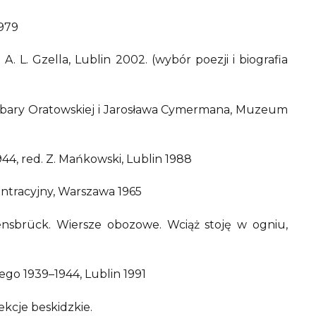
979
A. L. Gzella, Lublin 2002. (wybór poezji i biografia
rbary Oratowskiej i Jarosława Cymermana, Muzeum
44, red. Z. Mańkowski, Lublin 1988
entracyjny, Warszawa 1965
vensbrück. Wiersze obozowe. Wciąż stoję w ogniu,
iego 1939–1944, Lublin 1991
ekcje beskidzkie.