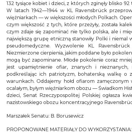
132 tysiące kobiet i dzieci, z których zginęły blisko 92
W latach 1942—1944 w KL Ravensbrück przeprow
więźniarkach — w większości młodych Polkach. Opera
czym większość z tych, które przeżyły, została kalek
czym zdaje się zapominać nie tylko polska, ale i m
największą grupę etniczną stanowiły Polki i niema
pseudomedyczne. Wyzwolenie KL Ravensbrück 3
Niezmierzone cierpienia, jakim poddane było pokoleni
mogą być zapominane. Młode pokolenie coraz mniej 
jest upamiętnienie ofiar, znanych i nieznanych, 
podkreślając ich patriotyzm, bohaterską walkę o 
warunkach. Oddajemy hołd ofiarom zamęczonym w
ocalałym, byłym więźniarkom obozu — Świadkom Histor
dzieci, Senat Rzeczypospolitej Polskiej ogłasza kw
nazistowskiego obozu koncentracyjnego Ravensbrüc
Marszałek Senatu: B. Borusewicz
PROPONOWANE MATERIAŁY DO WYKORZYSTANIA: