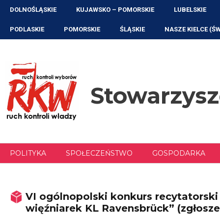
Przejdź
DOLNOŚLĄSKIE
KUJAWSKO – POMORSKIE
LUBELSKIE
do
treści
PODLASKIE
POMORSKIE
ŚLĄSKIE
NASZE KIELCE (Ś
Stowarzys
POLITYKA
SPOŁECZEŃSTWO
GOSPODARKA
VI ogólnopolski konkurs recytatorski
więźniarek KL Ravensbrück” (zgłoszen