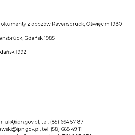
lne dokumenty z obozów Ravensbrück, Oświęcim 1980
avensbrück, Gdańsk 1985
Gdańsk 1992
miuk@ipn.gov.pl, tel. (85) 664 57 87
ki@ipn.gov.pl, tel. (58) 668 49 11