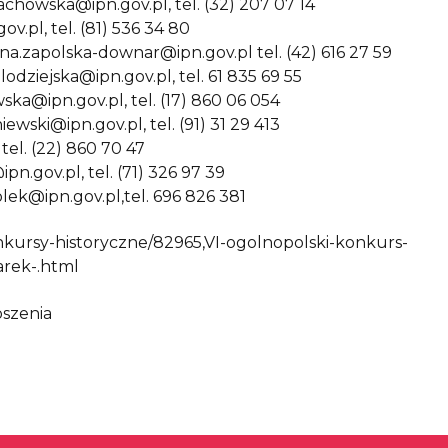
howska@ipn.gov.pl, tel. (32) 207 07 14
v.pl, tel. (81) 536 34 80
.zapolska-downar@ipn.gov.pl tel. (42) 616 27 59
dziejska@ipn.gov.pl, tel. 61 835 69 55
ka@ipn.gov.pl, tel. (17) 860 06 054
ewski@ipn.gov.pl, tel. (91) 31 29 413
el. (22) 860 70 47
gov.pl, tel. (71) 326 97 39
lek@ipn.gov.pl,tel. 696 826 381
nkursy-historyczne/82965,VI-ogolnopolski-konkurs-
arek-.html
oszenia