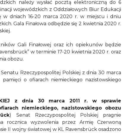
dzkich należy wysłać pocztą elektroniczną do 6
inacji wojewódzkich z Oddziałowych Biur Edukacji
ię w dniach 16-20 marca 2020 r. w miejscu i dniu
ch. Gala Finałowa odbędzie się 2 kwietnia 2020 r.
kiej.
tników Gali Finałowej oraz ich opiekunów będzie
avensbrück” w terminie 17-20 kwietnia 2020 r. oraz
nia obozu.
enatu Rzeczypospolitej Polskiej z dnia 30 marca
 pamięci o ofiarach niemieckiego nazistowskiego
IEJ z dnia 30 marca 2011 r. w sprawie
fiarach niemieckiego, nazistowskiego obozu
rück
) Senat Rzeczypospolitej Polskiej pragnie
jna rocznica wyzwolenia przez Armię Czerwoną
sie II wojny światowej w KL Ravensbrück osadzono