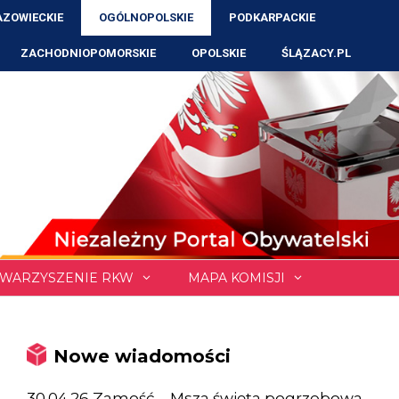
ZOWIECKIE
OGÓLNOPOLSKIE
PODKARPACKIE
ZACHODNIOPOMORSKIE
OPOLSKIE
ŚLĄZACY.PL
WARZYSZENIE RKW
MAPA KOMISJI
Nowe wiadomości
30.04.26 Zamość – Msza święta pogrzebowa,