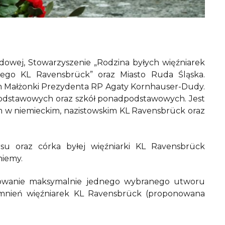
dowej, Stowarzyszenie „Rodzina byłych więźniarek
nego KL Ravensbrück” oraz Miasto Ruda Śląska.
 Małżonki Prezydenta RP Agaty Kornhauser-Dudy.
 podstawowych oraz szkół ponadpodstawowych. Jest
w niemieckim, nazistowskim KL Ravensbrück oraz
su oraz córka byłej więźniarki KL Ravensbrück
niemy.
towanie maksymalnie jednego wybranego utworu
omnień więźniarek KL Ravensbrück (proponowana