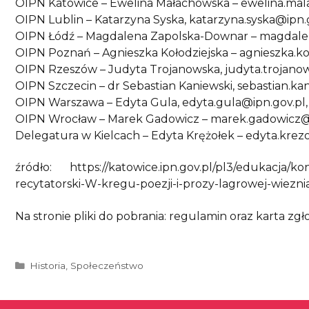
OIPN Katowice – Ewelina Małachowska – ewelina.malac
OIPN Lublin – Katarzyna Syska, katarzyna.syska@ipn.go
OIPN Łódź – Magdalena Zapolska-Downar – magdalena
OIPN Poznań – Agnieszka Kołodziejska – agnieszka.kolo
OIPN Rzeszów – Judyta Trojanowska, judyta.trojanows
OIPN Szczecin – dr Sebastian Kaniewski, sebastian.kani
OIPN Warszawa – Edyta Gula, edyta.gula@ipn.gov.pl, t
OIPN Wrocław – Marek Gadowicz – marek.gadowicz@ipn.
Delegatura w Kielcach – Edyta Krężołek – edyta.krezo
źródło: https://katowice.ipn.gov.pl/pl3/edukacja/ko
recytatorski-W-kregu-poezji-i-prozy-lagrowej-wiezni
Na stronie pliki do pobrania: regulamin oraz karta zgł
Kategorie
Historia
,
Społeczeństwo