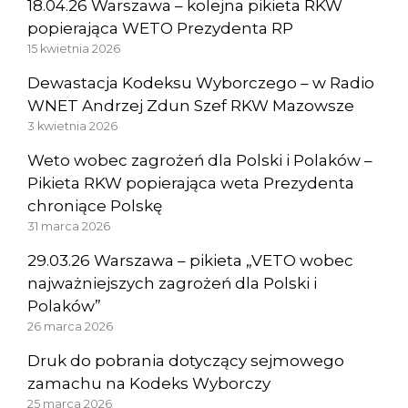
18.04.26 Warszawa – kolejna pikieta RKW
popierająca WETO Prezydenta RP
15 kwietnia 2026
Dewastacja Kodeksu Wyborczego – w Radio
WNET Andrzej Zdun Szef RKW Mazowsze
3 kwietnia 2026
Weto wobec zagrożeń dla Polski i Polaków –
Pikieta RKW popierająca weta Prezydenta
chroniące Polskę
31 marca 2026
29.03.26 Warszawa – pikieta „VETO wobec
najważniejszych zagrożeń dla Polski i
Polaków”
26 marca 2026
Druk do pobrania dotyczący sejmowego
zamachu na Kodeks Wyborczy
25 marca 2026