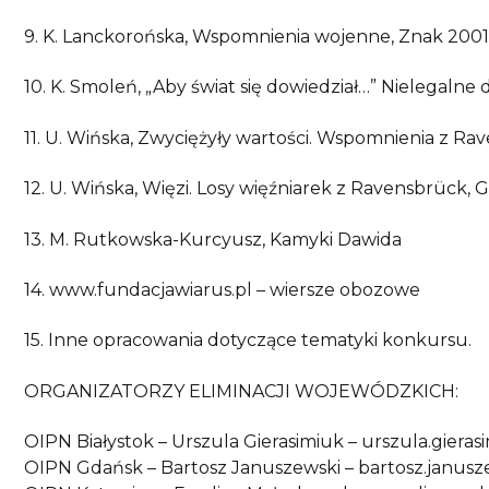
9. K. Lanckorońska, Wspomnienia wojenne, Znak 2001
10. K. Smoleń, „Aby świat się dowiedział…” Nielega
11. U. Wińska, Zwyciężyły wartości. Wspomnienia z R
12. U. Wińska, Więzi. Losy więźniarek z Ravensbrück, 
13. M. Rutkowska-Kurcyusz, Kamyki Dawida
14. www.fundacjawiarus.pl – wiersze obozowe
15. Inne opracowania dotyczące tematyki konkursu.
ORGANIZATORZY ELIMINACJI WOJEWÓDZKICH:
OIPN Białystok – Urszula Gierasimiuk – urszula.gierasi
OIPN Gdańsk – Bartosz Januszewski – bartosz.januszews