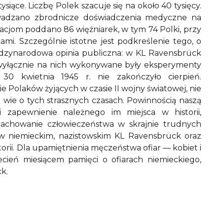
 tysiące. Liczbę Polek szacuje się na około 40 tysięcy.
adzano zbrodnicze doświadczenia medyczne na
cjom poddano 86 więźniarek, w tym 74 Polki, przy
ami. Szczególnie istotne jest podkreślenie tego, o
iędzynarodowa opinia publiczna: w KL Ravensbrück
l wyłącznie na nich wykonywane były eksperymenty
0 kwietnia 1945 r. nie zakończyło cierpień.
e Polaków żyjących w czasie II wojny światowej, nie
wie o tych strasznych czasach. Powinnością naszą
i zapewnienie należnego im miejsca w historii,
zachowanie człowieczeństwa w skrajnie trudnych
 niemieckim, nazistowskim KL Ravensbrück oraz
ii. Dla upamiętnienia męczeństwa ofiar — kobiet i
iecień miesiącem pamięci o ofiarach niemieckiego,
k.