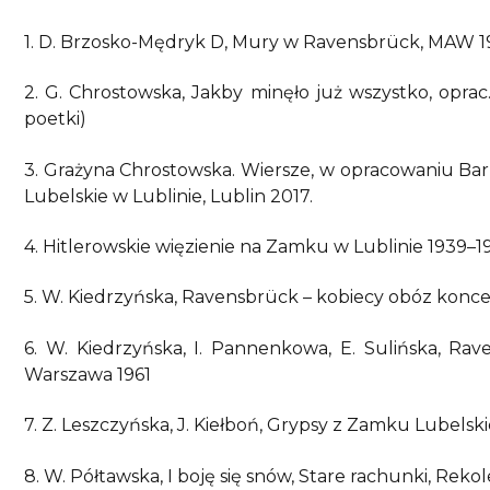
1. D. Brzosko-Mędryk D, Mury w Ravensbrück, MAW 1
2. G. Chrostowska, Jakby minęło już wszystko, oprac. 
poetki)
3. Grażyna Chrostowska. Wiersze, w opracowaniu Ba
Lubelskie w Lublinie, Lublin 2017.
4. Hitlerowskie więzienie na Zamku w Lublinie 1939–19
5. W. Kiedrzyńska, Ravensbrück – kobiecy obóz konc
6. W. Kiedrzyńska, I. Pannenkowa, E. Sulińska, Ra
Warszawa 1961
7. Z. Leszczyńska, J. Kiełboń, Grypsy z Zamku Lubelsk
8. W. Półtawska, I boję się snów, Stare rachunki, Rekol