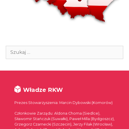
Szukaj:
Władze RKW
Prezes Stowarzyszenia: Marcin Dybowski (Komorów)
Członkowie Zarządu: Aldona Choma (Siedlce),
Sławomir Stańczuk (Suwałki), Paweł Milla (Bydgoszcz),
Grzegorz Czarnecki (Szczecin), Jerzy Filak (Wrocław),