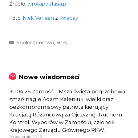
Źródło:
wrotapodlasia.pl
Foto:
Niek Verlaan
z
Pixabay
Kategorie
Społeczeństwo
,
30%
Nowe wiadomości
30.04.26 Zamość – Msza święta pogrzebowa,
zmarł nagle Adam Kaleniuk, wielki oraz
bezkompromisowy patriota kierujący
Krucjatą Różańcową za Ojczyznę i Ruchem
Kontroli Wyborów w Zamościu, członek
Krajowego Zarządu Głównego RKW.
29 kwietnia 2026