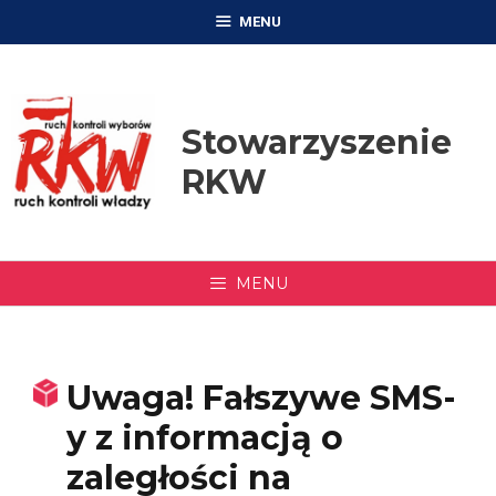
Przejdź
MENU
do
treści
Stowarzyszenie
RKW
MENU
Uwaga! Fałszywe SMS-
y z informacją o
zaległości na