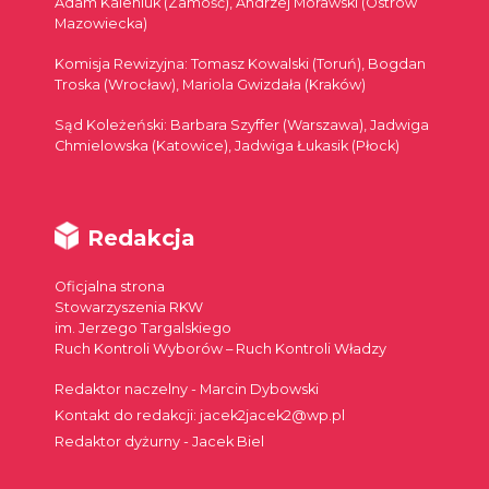
Adam Kaleniuk (Zamość), Andrzej Morawski (Ostrów
Mazowiecka)
Komisja Rewizyjna: Tomasz Kowalski (Toruń), Bogdan
Troska (Wrocław), Mariola Gwizdała (Kraków)
Sąd Koleżeński: Barbara Szyffer (Warszawa), Jadwiga
Chmielowska (Katowice), Jadwiga Łukasik (Płock)
Redakcja
Oficjalna strona
Stowarzyszenia RKW
im. Jerzego Targalskiego
Ruch Kontroli Wyborów – Ruch Kontroli Władzy
Redaktor naczelny - Marcin Dybowski
Kontakt do redakcji: jacek2jacek2@wp.pl
Redaktor dyżurny - Jacek Biel