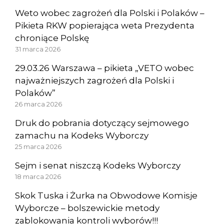
Weto wobec zagrożeń dla Polski i Polaków –
Pikieta RKW popierająca weta Prezydenta
chroniące Polskę
31 marca 2026
29.03.26 Warszawa – pikieta „VETO wobec
najważniejszych zagrożeń dla Polski i
Polaków”
26 marca 2026
Druk do pobrania dotyczący sejmowego
zamachu na Kodeks Wyborczy
25 marca 2026
Sejm i senat niszczą Kodeks Wyborczy
18 marca 2026
Skok Tuska i Żurka na Obwodowe Komisje
Wyborcze – bolszewickie metody
zablokowania kontroli wyborów!!!