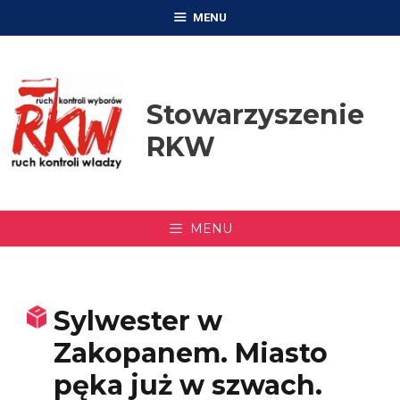
Przejdź
MENU
do
treści
Stowarzyszenie
RKW
MENU
Sylwester w
Zakopanem. Miasto
pęka już w szwach.