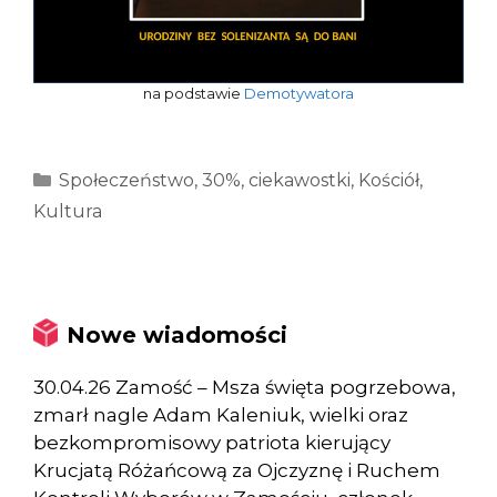
na podstawie
Demotywatora
Kategorie
Społeczeństwo
,
30%
,
ciekawostki
,
Kościół
,
Kultura
Nowe wiadomości
30.04.26 Zamość – Msza święta pogrzebowa,
zmarł nagle Adam Kaleniuk, wielki oraz
bezkompromisowy patriota kierujący
Krucjatą Różańcową za Ojczyznę i Ruchem