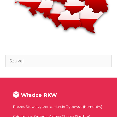
Szukaj:
Władze RKW
Prezes Stowarzyszenia: Marcin Dybowski (Komorów)
Członkowie Zarządu: Aldona Choma (Siedlce),