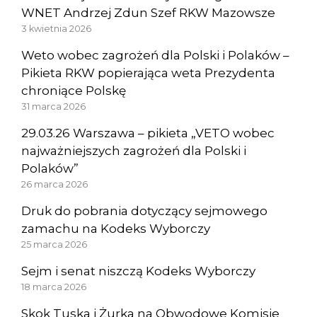
WNET Andrzej Zdun Szef RKW Mazowsze
3 kwietnia 2026
Weto wobec zagrożeń dla Polski i Polaków –
Pikieta RKW popierająca weta Prezydenta
chroniące Polskę
31 marca 2026
29.03.26 Warszawa – pikieta „VETO wobec
najważniejszych zagrożeń dla Polski i
Polaków”
26 marca 2026
Druk do pobrania dotyczący sejmowego
zamachu na Kodeks Wyborczy
25 marca 2026
Sejm i senat niszczą Kodeks Wyborczy
18 marca 2026
Skok Tuska i Żurka na Obwodowe Komisje