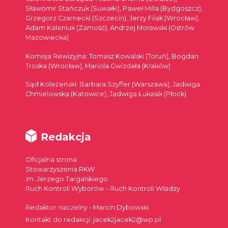
Sławomir Stańczuk (Suwałki), Paweł Milla (Bydgoszcz),
Grzegorz Czarnecki (Szczecin), Jerzy Filak (Wrocław),
Adam Kaleniuk (Zamość), Andrzej Morawski (Ostrów
Mazowiecka)
Komisja Rewizyjna: Tomasz Kowalski (Toruń), Bogdan
Troska (Wrocław), Mariola Gwizdała (Kraków)
Sąd Koleżeński: Barbara Szyffer (Warszawa), Jadwiga
Chmielowska (Katowice), Jadwiga Łukasik (Płock)
Redakcja
Oficjalna strona
Stowarzyszenia RKW
im. Jerzego Targalskiego
Ruch Kontroli Wyborów – Ruch Kontroli Władzy
Redaktor naczelny - Marcin Dybowski
Kontakt do redakcji: jacek2jacek2@wp.pl