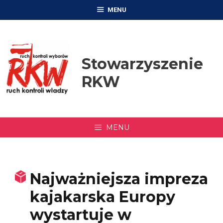
Przejdź
MENU
do
treści
Stowarzyszenie
RKW
MENU
Najważniejsza impreza
kajakarska Europy
wystartuje w