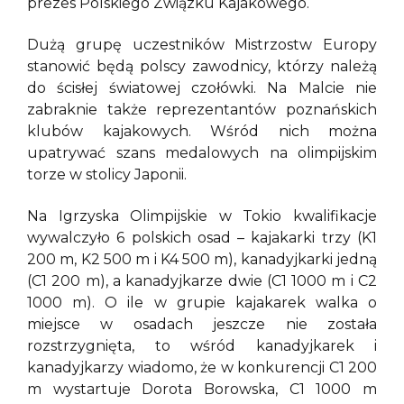
prezes Polskiego Związku Kajakowego.
Dużą grupę uczestników Mistrzostw Europy
stanowić będą polscy zawodnicy, którzy należą
do ścisłej światowej czołówki. Na Malcie nie
zabraknie także reprezentantów poznańskich
klubów kajakowych. Wśród nich można
upatrywać szans medalowych na olimpijskim
torze w stolicy Japonii.
Na Igrzyska Olimpijskie w Tokio kwalifikacje
wywalczyło 6 polskich osad – kajakarki trzy (K1
200 m, K2 500 m i K4 500 m), kanadyjkarki jedną
(C1 200 m), a kanadyjkarze dwie (C1 1000 m i C2
1000 m). O ile w grupie kajakarek walka o
miejsce w osadach jeszcze nie została
rozstrzygnięta, to wśród kanadyjkarek i
kanadyjkarzy wiadomo, że w konkurencji C1 200
m wystartuje Dorota Borowska, C1 1000 m