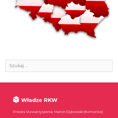
Szukaj:
Władze RKW
Prezes Stowarzyszenia: Marcin Dybowski (Komorów)