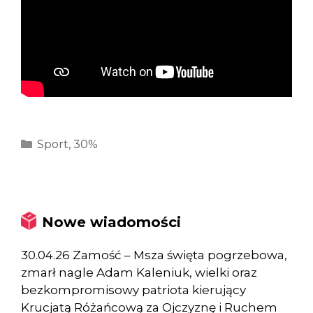
Kategorie
Sport
,
30%
Nowe wiadomości
30.04.26 Zamość – Msza święta pogrzebowa,
zmarł nagle Adam Kaleniuk, wielki oraz
bezkompromisowy patriota kierujący
Krucjatą Różańcową za Ojczyznę i Ruchem