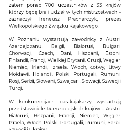
zatem ponad 700 uczestników z 33 krajów,
którzy będą brali udział w tych mistrzostwach –
zaznaczył Ireneusz Pracharczyk, prezes
Wielkopolskiego Związku Kajakowego.
W Poznaniu wystartują zawodnicy z Austrii,
Azerbejdżanu, Belgii, Białorusi, Bułgarii,
Chorwacji, Czech, Dani, Hiszpanii, Estonii,
Finlandii, Francji, Wielkiej Brytanii, Gruzji, Węgier,
Niemiec, Irlandii, Izraela, Włoch, Łotwy, Litwy,
Mołdawii, Holandii, Polski, Portugalii, Rumunii,
Rosji, Serbii, Słowenii, Szwajcarii, Słowacji, Szwecji i
Turcji.
W konkurencjach parakajakarzy wystartują
przedstawiciele 14 europejskich krajów – Austrii,
Białorusi, Hiszpanii, Francji, Niemiec, Węgier,
Izraela, Włoch, Polski, Portugalii, Rumunii, Serbii,
Szwecji i Ukrainy.