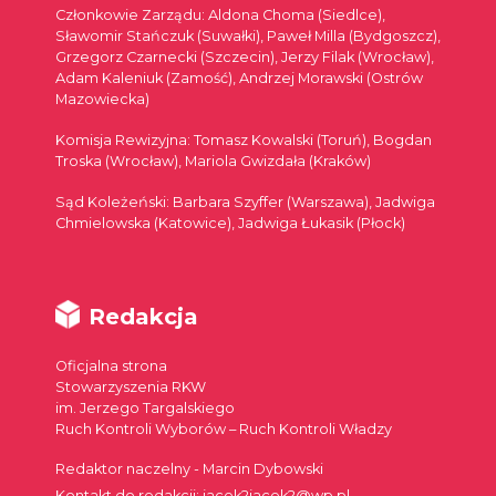
Członkowie Zarządu: Aldona Choma (Siedlce),
Sławomir Stańczuk (Suwałki), Paweł Milla (Bydgoszcz),
Grzegorz Czarnecki (Szczecin), Jerzy Filak (Wrocław),
Adam Kaleniuk (Zamość), Andrzej Morawski (Ostrów
Mazowiecka)
Komisja Rewizyjna: Tomasz Kowalski (Toruń), Bogdan
Troska (Wrocław), Mariola Gwizdała (Kraków)
Sąd Koleżeński: Barbara Szyffer (Warszawa), Jadwiga
Chmielowska (Katowice), Jadwiga Łukasik (Płock)
Redakcja
Oficjalna strona
Stowarzyszenia RKW
im. Jerzego Targalskiego
Ruch Kontroli Wyborów – Ruch Kontroli Władzy
Redaktor naczelny - Marcin Dybowski
Kontakt do redakcji: jacek2jacek2@wp.pl