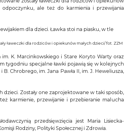
owane zostały ławeczki dla rodziców i opiekunów
 odpoczynku, ale też do karmienia i przewijania
y ławeczki dla rodziców i opiekunów małych dzieci/ fot. ZZM
im. K. Marcinkowskiego i Stare Koryto Warty oraz
łym tygodniu specjalne ławki pojawią się w kolejnych
 B. Chrobrego, im. Jana Pawła II, im. J. Heweliusza,
 dzieci. Zostały one zaprojektowane w taki sposób,
eż karmienie, przewijanie i przebieranie malucha
odawczynią przedsięwzięcia jest Maria Lisiecka-
isji Rodziny, Polityki Społecznej i Zdrowia.