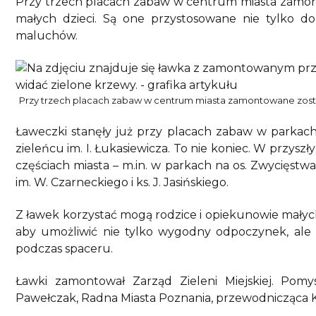
Przy trzech placach zabaw w centrum miasta zamont
małych dzieci. Są one przystosowane nie tylko do
maluchów.
Przy trzech placach zabaw w centrum miasta zamontowane został
Ławeczki stanęły już przy placach zabaw w parkach 
zieleńcu im. I. Łukasiewicza. To nie koniec. W przysz
częściach miasta – m.in. w parkach na os. Zwycięstwa i
im. W. Czarneckiego i ks. J. Jasińskiego.
Z ławek korzystać mogą rodzice i opiekunowie małych
aby umożliwić nie tylko wygodny odpoczynek, ale t
podczas spaceru.
Ławki zamontował Zarząd Zieleni Miejskiej. Pomysł
Pawełczak, Radna Miasta Poznania, przewodnicząca Kom