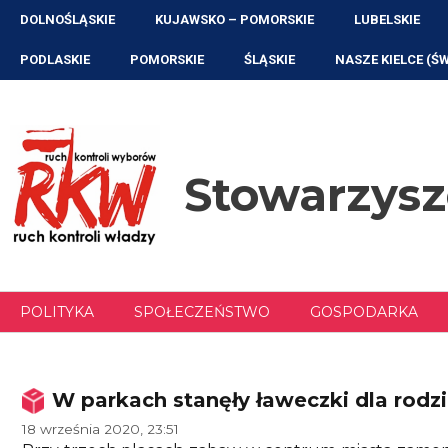
Przejdź
DOLNOŚLĄSKIE
KUJAWSKO – POMORSKIE
LUBELSKIE
do
treści
PODLASKIE
POMORSKIE
ŚLĄSKIE
NASZE KIELCE (Ś
Stowarzys
POLITYKA
SPOŁECZEŃSTWO
GOSPODARKA
W parkach stanęły ławeczki dla rodz
18 września 2020, 23:51