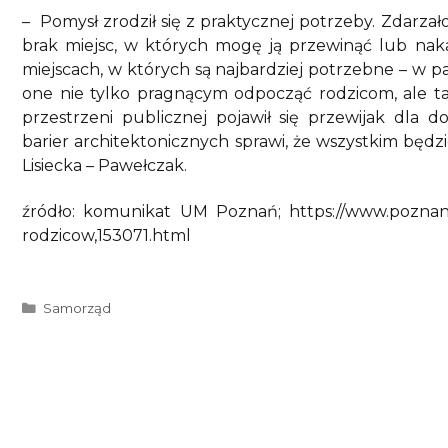
– Pomysł zrodził się z praktycznej potrzeby. Zdarzał
brak miejsc, w których mogę ją przewinąć lub naka
miejscach, w których są najbardziej potrzebne – w p
one nie tylko pragnącym odpocząć rodzicom, ale t
przestrzeni publicznej pojawił się przewijak dla 
barier architektonicznych sprawi, że wszystkim będzie
Lisiecka – Pawełczak.
źródło: komunikat UM Poznań; https://www.poznan.p
rodzicow,153071.html
Kategorie
Samorząd