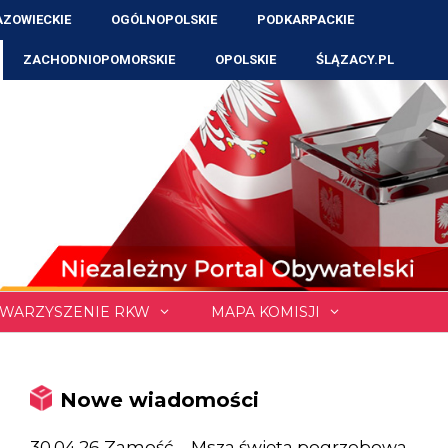
ZOWIECKIE
OGÓLNOPOLSKIE
PODKARPACKIE
ZACHODNIOPOMORSKIE
OPOLSKIE
ŚLĄZACY.PL
WARZYSZENIE RKW
MAPA KOMISJI
Nowe wiadomości
30.04.26 Zamość – Msza święta pogrzebowa,