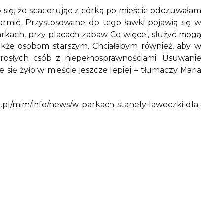
o się, że spacerując z córką po mieście odczuwałam
rmić. Przystosowane do tego ławki pojawią się w
arkach, przy placach zabaw. Co więcej, służyć mogą
akże osobom starszym. Chciałabym również, aby w
dorosłych osób z niepełnosprawnościami. Usuwanie
 się żyło w mieście jeszcze lepiej – tłumaczy Maria
l/mim/info/news/w-parkach-stanely-laweczki-dla-