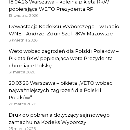
18.04.26 Warszawa – kolejna pikieta RKW
popierająca WETO Prezydenta RP
15 kwietnia 2026
Dewastacja Kodeksu Wyborczego – w Radio
WNET Andrzej Zdun Szef RKW Mazowsze
3 kwietnia 2026
Weto wobec zagrożeń dla Polski i Polaków –
Pikieta RKW popierająca weta Prezydenta
chroniące Polskę
31 marca 2026
29.03.26 Warszawa – pikieta „VETO wobec
najważniejszych zagrożeń dla Polski i
Polaków”
26 marca 2026
Druk do pobrania dotyczący sejmowego
zamachu na Kodeks Wyborczy
25 marca 2026