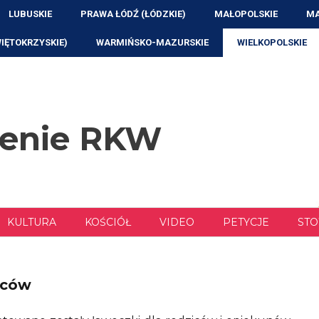
LUBUSKIE
PRAWA ŁÓDŹ (ŁÓDZKIE)
MAŁOPOLSKIE
MA
WIĘTOKRZYSKIE)
WARMIŃSKO-MAZURSKIE
WIELKOPOLSKIE
zenie RKW
KULTURA
KOŚCIÓŁ
VIDEO
PETYCJE
STO
iców