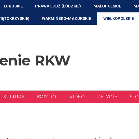
LUBUSKIE
PRAWA ŁÓDŹ (ŁÓDZKIE)
MAŁOPOLSKIE
MA
WIĘTOKRZYSKIE)
WARMIŃSKO-MAZURSKIE
WIELKOPOLSKIE
zenie RKW
KULTURA
KOŚCIÓŁ
VIDEO
PETYCJE
STO