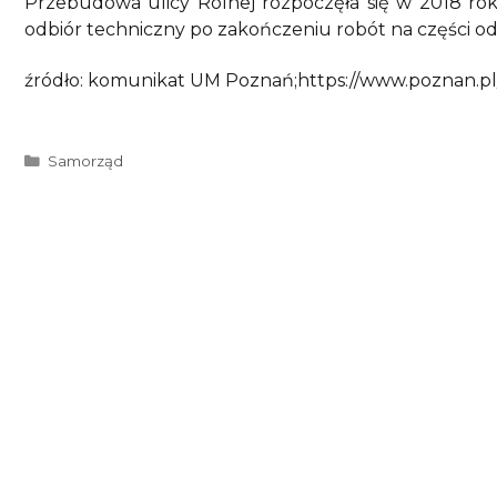
Przebudowa ulicy Rolnej rozpoczęła się w 2018 rok
odbiór techniczny po zakończeniu robót na części od
źródło: komunikat UM Poznań;https://www.poznan.pl/
Kategorie
Samorząd