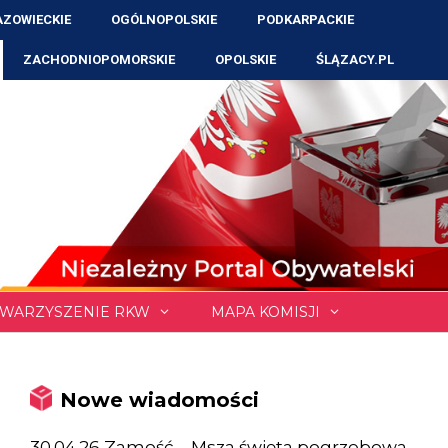
ZOWIECKIE
OGÓLNOPOLSKIE
PODKARPACKIE
ZACHODNIOPOMORSKIE
OPOLSKIE
ŚLĄZACY.PL
WARZYSZENIE RKW
MAPA KOMISJI
Nowe wiadomości
30.04.26 Zamość – Msza święta pogrzebowa,