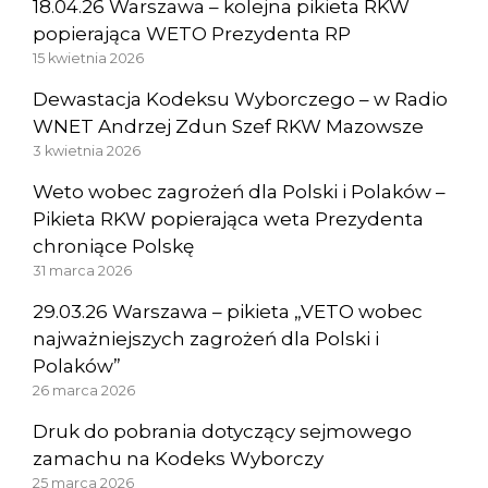
18.04.26 Warszawa – kolejna pikieta RKW
popierająca WETO Prezydenta RP
15 kwietnia 2026
Dewastacja Kodeksu Wyborczego – w Radio
WNET Andrzej Zdun Szef RKW Mazowsze
3 kwietnia 2026
Weto wobec zagrożeń dla Polski i Polaków –
Pikieta RKW popierająca weta Prezydenta
chroniące Polskę
31 marca 2026
29.03.26 Warszawa – pikieta „VETO wobec
najważniejszych zagrożeń dla Polski i
Polaków”
26 marca 2026
Druk do pobrania dotyczący sejmowego
zamachu na Kodeks Wyborczy
25 marca 2026