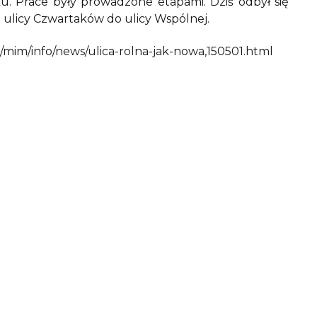
u. Prace były prowadzone etapami. Dziś odbył się
 ulicy Czwartaków do ulicy Wspólnej.
mim/info/news/ulica-rolna-jak-nowa,150501.html