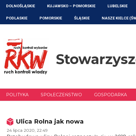
Przejdź
DOLNOŚLĄSKIE
KUJAWSKO – POMORSKIE
LUBELSKIE
do
treści
PODLASKIE
POMORSKIE
ŚLĄSKIE
NASZE KIELCE (Ś
Stowarzys
POLITYKA
SPOŁECZEŃSTWO
GOSPODARKA
Ulica Rolna jak nowa
24 lipca 2020, 22:49