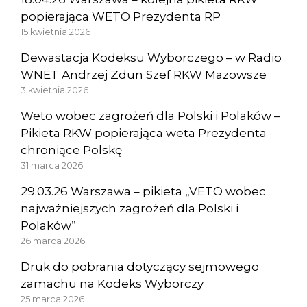
popierająca WETO Prezydenta RP
15 kwietnia 2026
Dewastacja Kodeksu Wyborczego – w Radio
WNET Andrzej Zdun Szef RKW Mazowsze
3 kwietnia 2026
Weto wobec zagrożeń dla Polski i Polaków –
Pikieta RKW popierająca weta Prezydenta
chroniące Polskę
31 marca 2026
29.03.26 Warszawa – pikieta „VETO wobec
najważniejszych zagrożeń dla Polski i
Polaków”
26 marca 2026
Druk do pobrania dotyczący sejmowego
zamachu na Kodeks Wyborczy
25 marca 2026