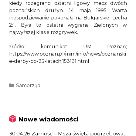
kiedy rozegrano ostatni ligowy mecz dwóch
poznańskich drużyn. 14 maja 1995 Warta
niespodziewanie pokonała na Bułgarskiej Lecha
2:1. Była to ostatni wygrana Zielonych w
najwyższej klasie rozgrywek.
źródło: komunikat UM Poznań;
https://www.poznan.pl/mim/info/news/poznanski
e-derby-po-25-latach,153131.html
Kategorie
Samorząd
Nowe wiadomości
30.04.26 Zamość – Msza święta pogrzebowa,