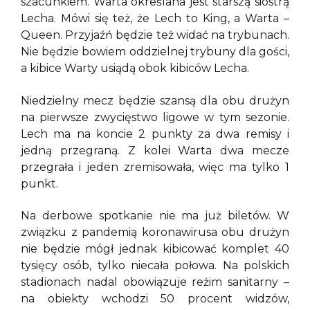
szacunkiem. Warta określana jest starszą siostrą
Lecha. Mówi się też, że Lech to King, a Warta –
Queen. Przyjaźń będzie też widać na trybunach.
Nie będzie bowiem oddzielnej trybuny dla gości,
a kibice Warty usiądą obok kibiców Lecha.
Niedzielny mecz będzie szansą dla obu drużyn
na pierwsze zwycięstwo ligowe w tym sezonie.
Lech ma na koncie 2 punkty za dwa remisy i
jedną przegraną. Z kolei Warta dwa mecze
przegrała i jeden zremisowała, więc ma tylko 1
punkt.
Na derbowe spotkanie nie ma już biletów. W
związku z pandemią koronawirusa obu drużyn
nie będzie mógł jednak kibicować komplet 40
tysięcy osób, tylko niecała połowa. Na polskich
stadionach nadal obowiązuje reżim sanitarny –
na obiekty wchodzi 50 procent widzów,