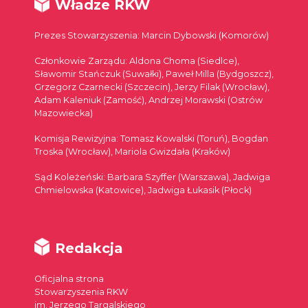
Władze RKW
Prezes Stowarzyszenia: Marcin Dybowski (Komorów)
Członkowie Zarządu: Aldona Choma (Siedlce),
Sławomir Stańczuk (Suwałki), Paweł Milla (Bydgoszcz),
Grzegorz Czarnecki (Szczecin), Jerzy Filak (Wrocław),
Adam Kaleniuk (Zamość), Andrzej Morawski (Ostrów
Mazowiecka)
Komisja Rewizyjna: Tomasz Kowalski (Toruń), Bogdan
Troska (Wrocław), Mariola Gwizdała (Kraków)
Sąd Koleżeński: Barbara Szyffer (Warszawa), Jadwiga
Chmielowska (Katowice), Jadwiga Łukasik (Płock)
Redakcja
Oficjalna strona
Stowarzyszenia RKW
im. Jerzego Targalskiego