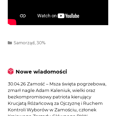
Kategorie
Samorząd
,
30%
Nowe wiadomości
30.04.26 Zamość – Msza święta pogrzebowa,
zmarł nagle Adam Kaleniuk, wielki oraz
bezkompromisowy patriota kierujący
Krucjatą Różańcową za Ojczyznę i Ruchem
Kontroli Wyborów w Zamościu, członek