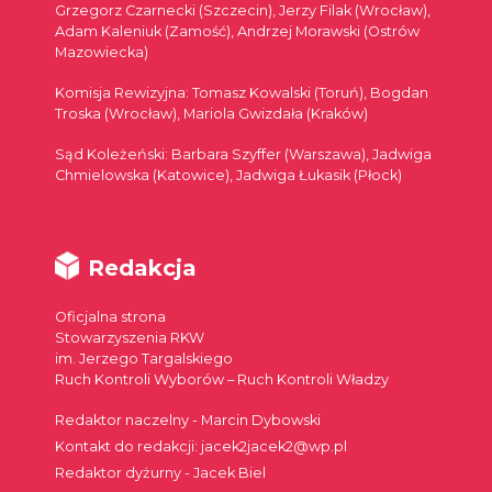
Grzegorz Czarnecki (Szczecin), Jerzy Filak (Wrocław),
Adam Kaleniuk (Zamość), Andrzej Morawski (Ostrów
Mazowiecka)
Komisja Rewizyjna: Tomasz Kowalski (Toruń), Bogdan
Troska (Wrocław), Mariola Gwizdała (Kraków)
Sąd Koleżeński: Barbara Szyffer (Warszawa), Jadwiga
Chmielowska (Katowice), Jadwiga Łukasik (Płock)
Redakcja
Oficjalna strona
Stowarzyszenia RKW
im. Jerzego Targalskiego
Ruch Kontroli Wyborów – Ruch Kontroli Władzy
Redaktor naczelny - Marcin Dybowski
Kontakt do redakcji: jacek2jacek2@wp.pl
Redaktor dyżurny - Jacek Biel