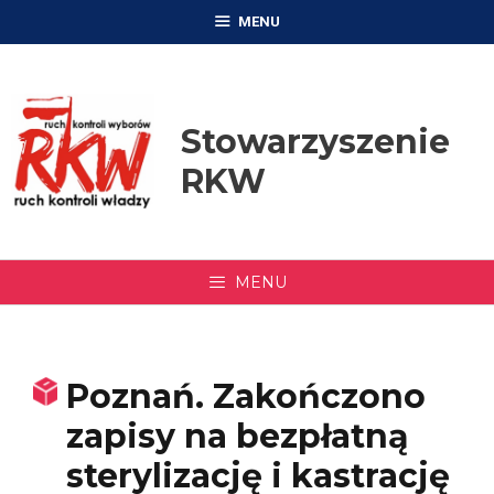
Przejdź
MENU
do
treści
Stowarzyszenie
RKW
MENU
Poznań. Zakończono
zapisy na bezpłatną
sterylizację i kastrację