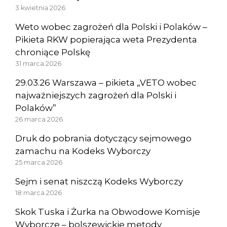
3 kwietnia 2026
Weto wobec zagrożeń dla Polski i Polaków –
Pikieta RKW popierająca weta Prezydenta
chroniące Polskę
31 marca 2026
29.03.26 Warszawa – pikieta „VETO wobec
najważniejszych zagrożeń dla Polski i
Polaków”
26 marca 2026
Druk do pobrania dotyczący sejmowego
zamachu na Kodeks Wyborczy
25 marca 2026
Sejm i senat niszczą Kodeks Wyborczy
18 marca 2026
Skok Tuska i Żurka na Obwodowe Komisje
Wyborcze – bolszewickie metody