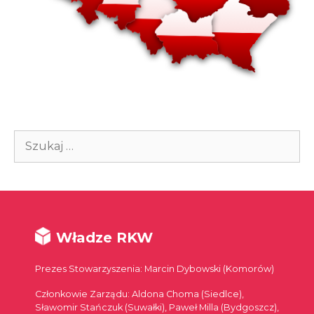
Szukaj:
Władze RKW
Prezes Stowarzyszenia: Marcin Dybowski (Komorów)
Członkowie Zarządu: Aldona Choma (Siedlce),
Sławomir Stańczuk (Suwałki), Paweł Milla (Bydgoszcz),