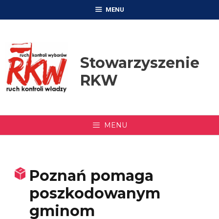
Przejdź
MENU
do
treści
Stowarzyszenie
RKW
MENU
Poznań pomaga
poszkodowanym
gminom