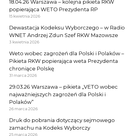
18.04.26 Warszawa – kolejna pikieta RKW
popierająca WETO Prezydenta RP
15 kwietnia 2026
Dewastacja Kodeksu Wyborczego – w Radio
WNET Andrzej Zdun Szef RKW Mazowsze
3 kwietnia 2026
Weto wobec zagrożeń dla Polski i Polaków –
Pikieta RKW popierająca weta Prezydenta
chroniące Polskę
31 marca 2026
29.03.26 Warszawa – pikieta „VETO wobec
najważniejszych zagrożeń dla Polski i
Polaków”
26 marca 2026
Druk do pobrania dotyczący sejmowego
zamachu na Kodeks Wyborczy
25 marca 2026