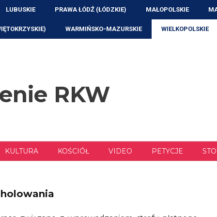
LUBUSKIE
PRAWA ŁÓDŹ (ŁÓDZKIE)
MAŁOPOLSKIE
MA
WIĘTOKRZYSKIE)
WARMIŃSKO-MAZURSKIE
WIELKOPOLSKIE
zenie RKW
KULTURA
KOŚCIÓŁ
VIDEO
PETYCJE
STO
odholowania