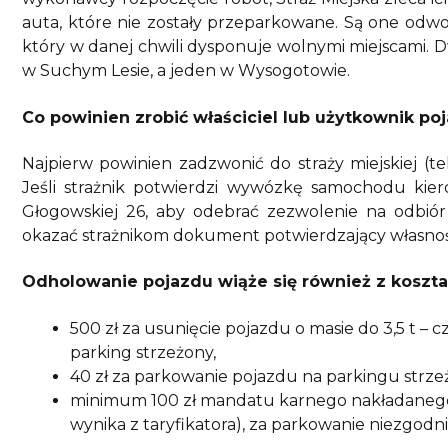
auta, które nie zostały przeparkowane. Są one odw
który w danej chwili dysponuje wolnymi miejscami. Dw
w Suchym Lesie, a jeden w Wysogotowie.
Co powinien zrobić właściciel lub użytkownik po
Najpierw powinien zadzwonić do straży miejskiej (tel
Jeśli strażnik potwierdzi wywózkę samochodu kiero
Głogowskiej 26, aby odebrać zezwolenie na odbiór
okazać strażnikom dokument potwierdzający własnoś
Odholowanie pojazdu wiąże się również z koszta
500 zł za usunięcie pojazdu o masie do 3,5 t –
parking strzeżony,
40 zł za parkowanie pojazdu na parkingu strz
minimum 100 zł mandatu karnego nakładanego
wynika z taryfikatora), za parkowanie niezgo