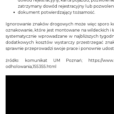
dowód rejestracyjny, karta pojazdu, pozwolen
zatrzymany dowód rejestracyjny lub pozwoleni
dokument potwierdzający tożsamość.
Ignorowanie znaków drogowych może więc sporo k
oznakowanie, które jest montowane na wildeckich i ł
systematycznie wprowadzane w najbliższych tygodni
dodatkowych kosztów wystarczy przestrzegać zn
sprawnie przeprowadzi swoje prace i ponownie udost
źródło: komunikat UM Poznań; https://www.pozn
odholowania,155355.html