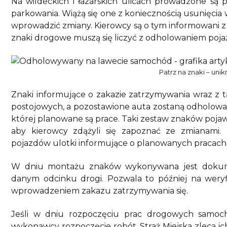
Na wildeckich i łazarskich ulicach prowadzone są
parkowania. Wiążą się one z koniecznością usunięcia 
wprowadzić zmiany. Kierowcy są o tym informowani z
znaki drogowe muszą się liczyć z odholowaniem pojaz
Patrz na znaki – uni
Znaki informujące o zakazie zatrzymywania wraz z t
postojowych, a pozostawione auta zostaną odholowan
której planowane są prace. Taki zestaw znaków pojaw
aby kierowcy zdążyli się zapoznać ze zmianami.
pojazdów ulotki informujące o planowanych pracach
W dniu montażu znaków wykonywana jest dokume
danym odcinku drogi. Pozwala to później na wery
wprowadzeniem zakazu zatrzymywania się.
Jeśli w dniu rozpoczęciu prac drogowych samoc
wykonawcy rozpoczęcie robót, Straż Miejska zleca ich