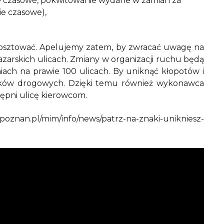
ie czasowe, pokwitowanie wydane w zamian za
e czasowe),
osztować. Apelujemy zatem, by zwracać uwagę na
azarskich ulicach. Zmiany w organizacji ruchu będą
ach na prawie 100 ulicach. By uniknąć kłopotów i
aków drogowych. Dzięki temu również wykonawca
ępni ulicę kierowcom.
an.pl/mim/info/news/patrz-na-znaki-unikniesz-