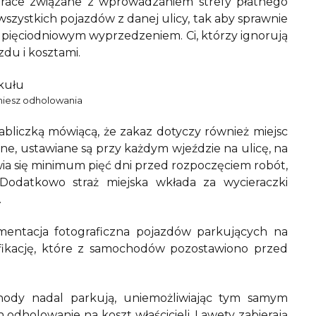
 prace związane z wprowadzaniem strefy płatnego
wszystkich pojazdów z danej ulicy, tak aby sprawnie
 pięciodniowym wyprzedzeniem. Ci, którzy ignorują
du i kosztami.
kniesz odholowania
abliczką mówiącą, że zakaz dotyczy również miejsc
e, ustawiane są przy każdym wjeździe na ulicę, na
ia się minimum pięć dni przed rozpoczęciem robót,
 Dodatkowo straż miejska wkłada za wycieraczki
.
ntacja fotograficzna pojazdów parkujących na
fikację, które z samochodów pozostawiono przed
hody nadal parkują, uniemożliwiając tym samym
 odholowanie na koszt właścicieli. Lawety zabierają