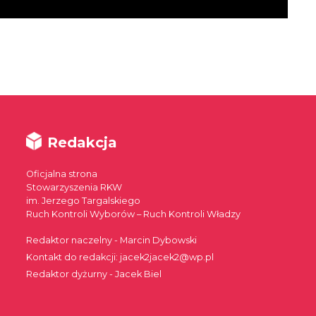
Redakcja
Oficjalna strona
Stowarzyszenia RKW
im. Jerzego Targalskiego
Ruch Kontroli Wyborów – Ruch Kontroli Władzy
Redaktor naczelny - Marcin Dybowski
Kontakt do redakcji: jacek2jacek2@wp.pl
Redaktor dyżurny - Jacek Biel