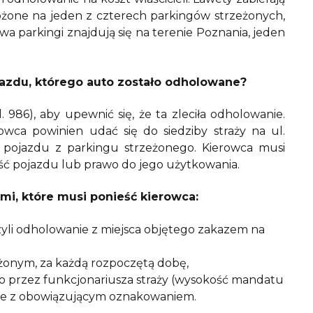
ożone na jeden z czterech parkingów strzeżonych,
a parkingi znajdują się na terenie Poznania, jeden
jazdu, którego auto zostało odholowane?
. 986), aby upewnić się, że ta zleciła odholowanie.
wca powinien udać się do siedziby straży na ul.
 pojazdu z parkingu strzeżonego. Kierowca musi
ć pojazdu lub prawo do jego użytkowania.
mi, które musi ponieść kierowca:
 czyli odholowanie z miejsca objętego zakazem na
eżonym, za każdą rozpoczętą dobę,
 przez funkcjonariusza straży (wysokość mandatu
dnie z obowiązującym oznakowaniem.