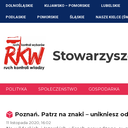
Przejdź
DOLNOŚLĄSKIE
KUJAWSKO – POMORSKIE
LUBELSKIE
do
treści
PODLASKIE
POMORSKIE
ŚLĄSKIE
NASZE KIELCE (Ś
Stowarzys
POLITYKA
SPOŁECZEŃSTWO
GOSPODARKA
Poznań. Patrz na znaki – unikniesz 
11 listopada 2020, 16:02