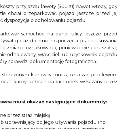
 koszty przyjazdu lawety (500 zł) nawet wtedy, gdy
e chciał przeparkować pojazd jeszcze przed jej
dać dyspozycje o odholowaniu pojazdu.
parkował samochód na danej ulicy jeszcze przed
ywał go aż do dnia rozpoczęcia prac i usuwania
 o zmianie oznakowania, ponieważ nie poruszał się
ie odholowany, właściciel lub użytkownik pojazdu
tóry sprawdzi dokumentację fotograficzną.
gu strzeżonym kierowcy muszą uiszczać przelewem
andat karny opłacać na rachunek wskazany przez
rowca musi okazać następujące dokumenty:
e przez straż miejską,
b uprawniający do jego używania pojazdu (np.