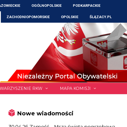
ZOWIECKIE
OGÓLNOPOLSKIE
PODKARPACKIE
ZACHODNIOPOMORSKIE
OPOLSKIE
ŚLĄZACY.PL
WARZYSZENIE RKW
MAPA KOMISJI
Nowe wiadomości
30.04.26 Zamość – Msza święta pogrzebowa,