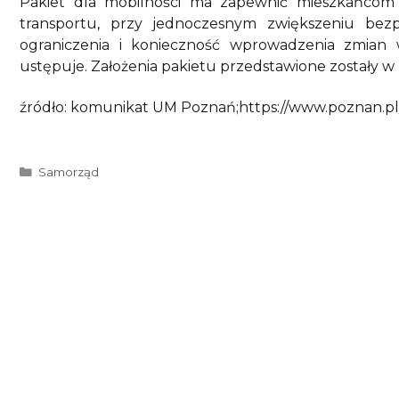
Pakiet dla mobilności ma zapewnić mieszkańcom 
transportu, przy jednoczesnym zwiększeniu bez
ograniczenia i konieczność wprowadzenia zmian 
ustępuje. Założenia pakietu przedstawione zostały 
źródło: komunikat UM Poznań;https://www.poznan.pl/
Kategorie
Samorząd