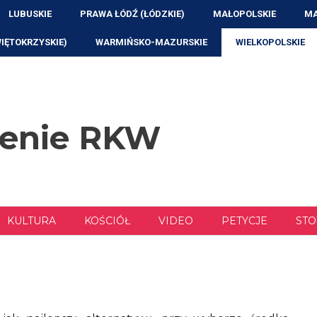
LUBUSKIE
PRAWA ŁÓDŹ (ŁÓDZKIE)
MAŁOPOLSKIE
MA
WIĘTOKRZYSKIE)
WARMIŃSKO-MAZURSKIE
WIELKOPOLSKIE
zenie RKW
KULTURA
KOŚCIÓŁ
VIDEO
PETYCJE
STO