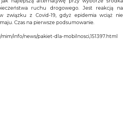
jak najlepszą alternatywę przy wyborze środka
pieczeństwa ruchu drogowego. Jest reakcją na
w związku z Covid-19, gdyż epidemia wciąż nie
w maju. Czas na pierwsze podsumowanie.
mim/info/news/pakiet-dla-mobilnosci,151397.html