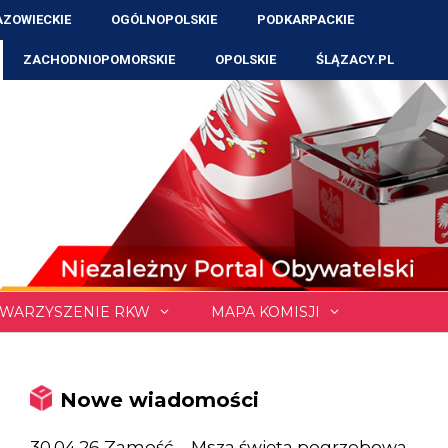
ZOWIECKIE
OGÓLNOPOLSKIE
PODKARPACKIE
ZACHODNIOPOMORSKIE
OPOLSKIE
ŚLĄZACY.PL
WARZYSZENIE RKW
MAPA KOMISJI
Nowe wiadomości
30.04.26 Zamość – Msza święta pogrzebowa,