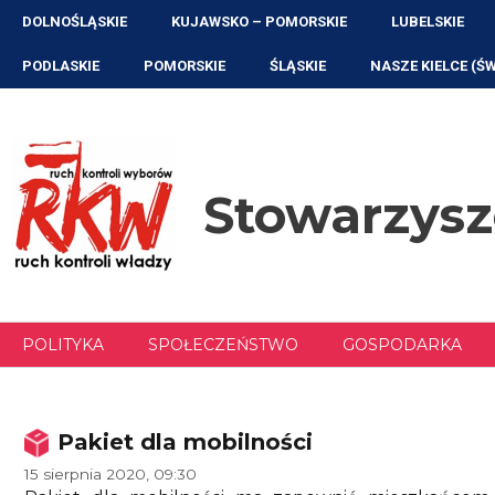
Przejdź
DOLNOŚLĄSKIE
KUJAWSKO – POMORSKIE
LUBELSKIE
do
treści
PODLASKIE
POMORSKIE
ŚLĄSKIE
NASZE KIELCE (Ś
Stowarzys
POLITYKA
SPOŁECZEŃSTWO
GOSPODARKA
Pakiet dla mobilności
15 sierpnia 2020, 09:30