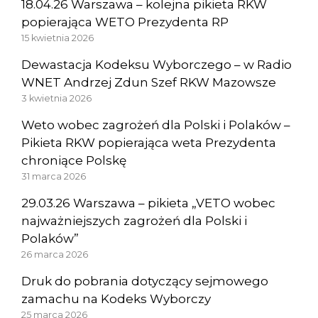
18.04.26 Warszawa – kolejna pikieta RKW
popierająca WETO Prezydenta RP
15 kwietnia 2026
Dewastacja Kodeksu Wyborczego – w Radio
WNET Andrzej Zdun Szef RKW Mazowsze
3 kwietnia 2026
Weto wobec zagrożeń dla Polski i Polaków –
Pikieta RKW popierająca weta Prezydenta
chroniące Polskę
31 marca 2026
29.03.26 Warszawa – pikieta „VETO wobec
najważniejszych zagrożeń dla Polski i
Polaków”
26 marca 2026
Druk do pobrania dotyczący sejmowego
zamachu na Kodeks Wyborczy
25 marca 2026