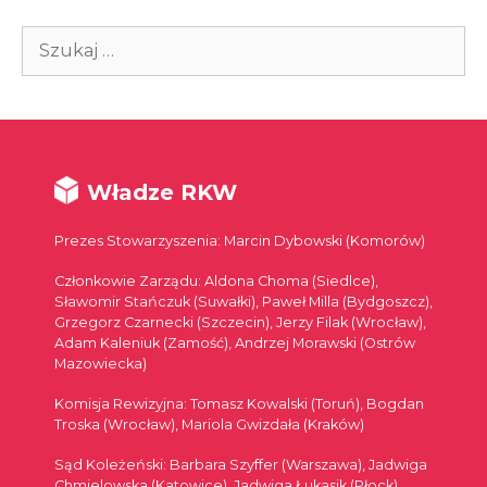
Szukaj:
Władze RKW
Prezes Stowarzyszenia: Marcin Dybowski (Komorów)
Członkowie Zarządu: Aldona Choma (Siedlce),
Sławomir Stańczuk (Suwałki), Paweł Milla (Bydgoszcz),
Grzegorz Czarnecki (Szczecin), Jerzy Filak (Wrocław),
Adam Kaleniuk (Zamość), Andrzej Morawski (Ostrów
Mazowiecka)
Komisja Rewizyjna: Tomasz Kowalski (Toruń), Bogdan
Troska (Wrocław), Mariola Gwizdała (Kraków)
Sąd Koleżeński: Barbara Szyffer (Warszawa), Jadwiga
Chmielowska (Katowice), Jadwiga Łukasik (Płock)