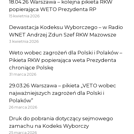
18.04.26 Warszawa – kolejna pikieta RKW
popierająca WETO Prezydenta RP
15 kwietnia 2026
Dewastacja Kodeksu Wyborczego – w Radio
WNET Andrzej Zdun Szef RKW Mazowsze
3 kwietnia 2026
Weto wobec zagrożeń dla Polski i Polaków –
Pikieta RKW popierająca weta Prezydenta
chroniące Polskę
31 marca 2026
29.03.26 Warszawa – pikieta „VETO wobec
najważniejszych zagrożeń dla Polski i
Polaków”
26 marca 2026
Druk do pobrania dotyczący sejmowego
zamachu na Kodeks Wyborczy
25 marca 2026