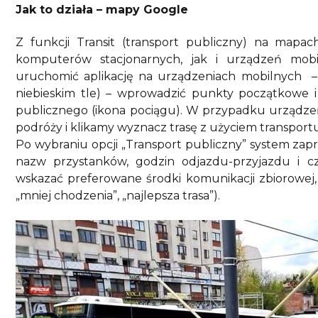
Jak to działa – mapy Google
Z funkcji Transit (transport publiczny) na map
komputerów stacjonarnych, jak i urządzeń mob
uruchomić aplikację na urządzeniach mobilnych – k
niebieskim tle) – wprowadzić punkty początkowe i
publicznego (ikona pociągu). W przypadku urządze
podróży i klikamy wyznacz trasę z użyciem transport
Po wybraniu opcji „Transport publiczny” system zap
nazw przystanków, godzin odjazdu-przyjazdu i c
wskazać preferowane środki komunikacji zbiorowej, 
„mniej chodzenia”, „najlepsza trasa”).