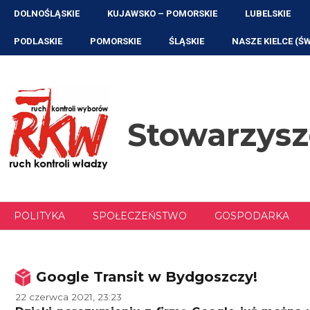
Przejdź
DOLNOŚLĄSKIE
KUJAWSKO – POMORSKIE
LUBELSKIE
do
treści
PODLASKIE
POMORSKIE
ŚLĄSKIE
NASZE KIELCE (Ś
Stowarzys
POLITYKA
SPOŁECZEŃSTWO
GOSPODARKA
Google Transit w Bydgoszczy!
22 czerwca 2021, 23:23