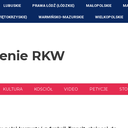
LUBUSKIE
PRAWA ŁÓDŹ (ŁÓDZKIE)
MAŁOPOLSKIE
MA
WIĘTOKRZYSKIE)
WARMIŃSKO-MAZURSKIE
WIELKOPOLSKIE
zenie RKW
KULTURA
KOŚCIÓŁ
VIDEO
PETYCJE
STO