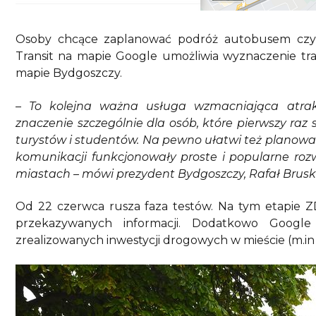
Osoby chcące zaplanować podróż autobusem czy
Transit na mapie Google umożliwia wyznaczenie tr
mapie Bydgoszczy.
– To kolejna ważna usługa wzmacniająca atrak
znaczenie szczególnie dla osób, które pierwszy raz
turystów i studentów. Na pewno ułatwi też planowa
komunikacji funkcjonowały proste i popularne roz
miastach – mówi prezydent Bydgoszczy, Rafał Bruski
Od 22 czerwca rusza faza testów. Na tym etapie
przekazywanych informacji. Dodatkowo Googl
zrealizowanych inwestycji drogowych w mieście (m.in