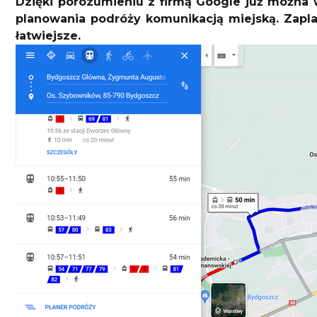
Dzięki porozumieniu z firmą Google już można w 
planowania podróży komunikacją miejską. Zapla
łatwiejsze.