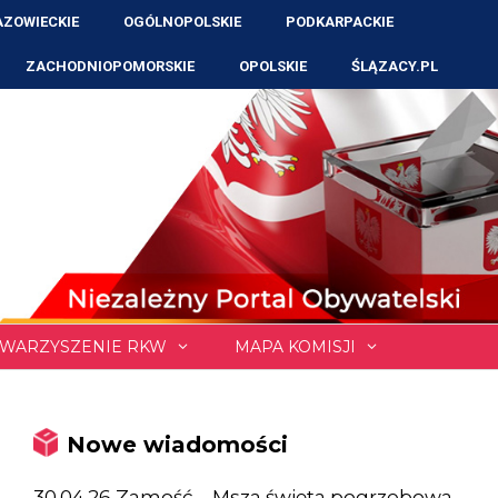
ZOWIECKIE
OGÓLNOPOLSKIE
PODKARPACKIE
ZACHODNIOPOMORSKIE
OPOLSKIE
ŚLĄZACY.PL
WARZYSZENIE RKW
MAPA KOMISJI
Nowe wiadomości
30.04.26 Zamość – Msza święta pogrzebowa,