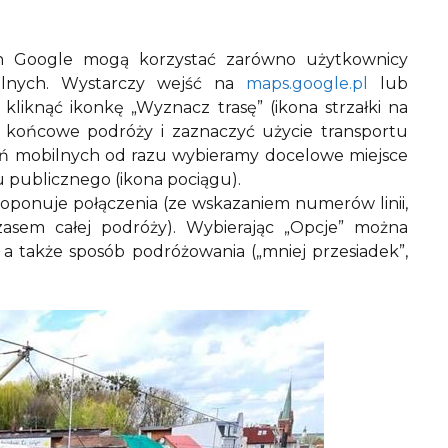
ach Google mogą korzystać zarówno użytkownicy
ilnych. Wystarczy wejść na
maps.google.pl
lub
liknąć ikonkę „Wyznacz trasę” (ikona strzałki na
 końcowe podróży i zaznaczyć użycie transportu
ń mobilnych od razu wybieramy docelowe miejsce
u publicznego (ikona pociągu).
roponuje połączenia (ze wskazaniem numerów linii,
zasem całej podróży). Wybierając „Opcje” można
a także sposób podróżowania („mniej przesiadek”,