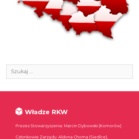
Szukaj:
Władze RKW
Prezes Stowarzyszenia: Marcin Dybowski (Komorów)
Członkowie Zarządu: Aldona Choma (Siedlce),