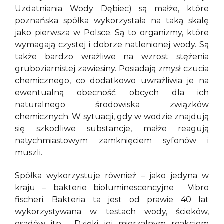
Uzdatniania Wody Dębiec) są małże, które
poznańska spółka wykorzystała na taką skalę
jako pierwsza w Polsce. Są to organizmy, które
wymagają czystej i dobrze natlenionej wody. Są
także bardzo wrażliwe na wzrost stężenia
gruboziarnistej zawiesiny. Posiadają zmysł czucia
chemicznego, co dodatkowo uwrażliwia je na
ewentualną obecność obcych dla ich
naturalnego środowiska związków
chemicznych. W sytuacji, gdy w wodzie znajdują
się szkodliwe substancje, małże reagują
natychmiastowym zamknięciem syfonów i
muszli.
Spółka wykorzystuje również – jako jedyna w
kraju – bakterie bioluminescencyjne Vibro
fischeri. Bakteria ta jest od prawie 40 lat
wykorzystywana w testach wody, ścieków,
osadów itp. Dzięki jej mierzalnym reakcjom