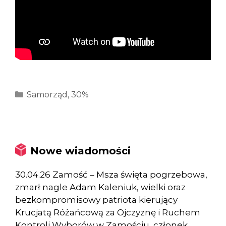
Kategorie
Samorząd
,
30%
Nowe wiadomości
30.04.26 Zamość – Msza święta pogrzebowa,
zmarł nagle Adam Kaleniuk, wielki oraz
bezkompromisowy patriota kierujący
Krucjatą Różańcową za Ojczyznę i Ruchem
Kontroli Wyborów w Zamościu, członek