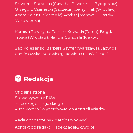
Sławomir Stańczuk (Suwałki), Paweł Milla (Bydgoszcz),
Grzegorz Czarnecki (Szczecin), Jerzy Filak (Wrocław),
Adam Kaleniuk (Zamość), Andrzej Morawski (Ostrów
Mazowiecka)
Komisja Rewizyjna: Tomasz Kowalski (Toruń), Bogdan
Troska (Wrocław), Mariola Gwizdała (Kraków)
Sąd Koleżeński: Barbara Szyffer (Warszawa), Jadwiga
Chmielowska (Katowice), Jadwiga Łukasik (Płock)
Redakcja
Oficjalna strona
Stowarzyszenia RKW
im. Jerzego Targalskiego
Ruch Kontroli Wyborów – Ruch Kontroli Władzy
Redaktor naczelny - Marcin Dybowski
Kontakt do redakcji: jacek2jacek2@wp.pl