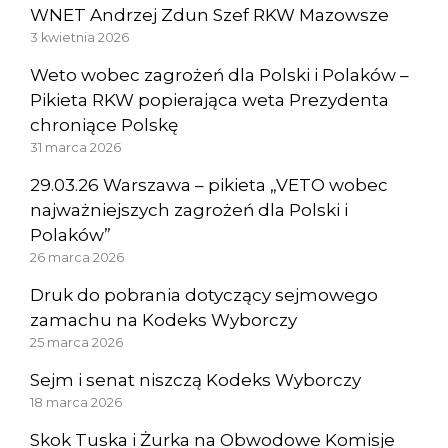
WNET Andrzej Zdun Szef RKW Mazowsze
3 kwietnia 2026
Weto wobec zagrożeń dla Polski i Polaków –
Pikieta RKW popierająca weta Prezydenta
chroniące Polskę
31 marca 2026
29.03.26 Warszawa – pikieta „VETO wobec
najważniejszych zagrożeń dla Polski i
Polaków”
26 marca 2026
Druk do pobrania dotyczący sejmowego
zamachu na Kodeks Wyborczy
25 marca 2026
Sejm i senat niszczą Kodeks Wyborczy
18 marca 2026
Skok Tuska i Żurka na Obwodowe Komisje