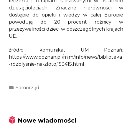
leczenia i terapiami stosowanymi w ostatnich
dziesięcioleciach. Znaczne nierówności w
dostępie do opieki i wiedzy w całej Europie
powodują do 20 procent różnicy w
przeżywalności dzieci w poszczególnych krajach
UE.
źródło: komunikat UM Poznań;
https://www.poznan.pl/mim/info/news/biblioteka
-rozblysnie-na-zloto,153415.html
Kategorie
Samorząd
Nowe wiadomości