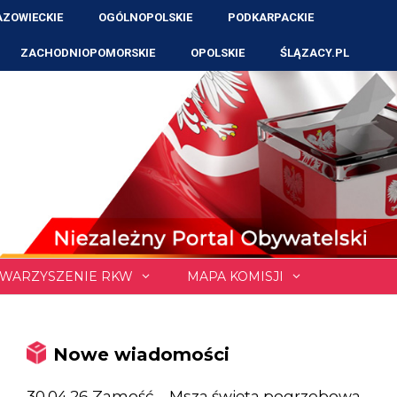
ZOWIECKIE
OGÓLNOPOLSKIE
PODKARPACKIE
ZACHODNIOPOMORSKIE
OPOLSKIE
ŚLĄZACY.PL
WARZYSZENIE RKW
MAPA KOMISJI
Nowe wiadomości
30.04.26 Zamość – Msza święta pogrzebowa,