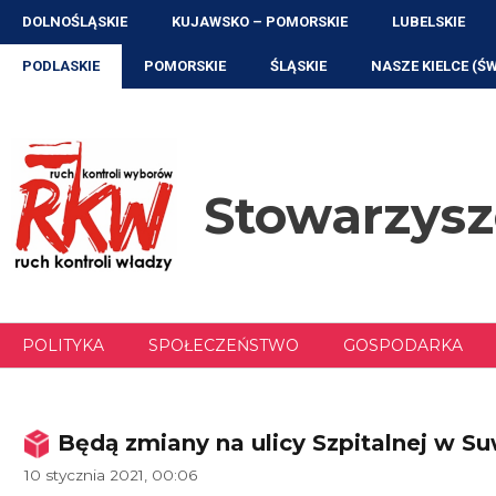
Przejdź
DOLNOŚLĄSKIE
KUJAWSKO – POMORSKIE
LUBELSKIE
do
treści
PODLASKIE
POMORSKIE
ŚLĄSKIE
NASZE KIELCE (Ś
Stowarzys
POLITYKA
SPOŁECZEŃSTWO
GOSPODARKA
Będą zmiany na ulicy Szpitalnej w S
10 stycznia 2021, 00:06