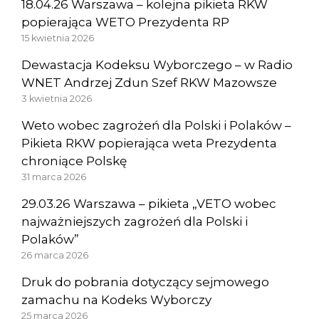
18.04.26 Warszawa – kolejna pikieta RKW
popierająca WETO Prezydenta RP
15 kwietnia 2026
Dewastacja Kodeksu Wyborczego – w Radio
WNET Andrzej Zdun Szef RKW Mazowsze
3 kwietnia 2026
Weto wobec zagrożeń dla Polski i Polaków –
Pikieta RKW popierająca weta Prezydenta
chroniące Polskę
31 marca 2026
29.03.26 Warszawa – pikieta „VETO wobec
najważniejszych zagrożeń dla Polski i
Polaków”
26 marca 2026
Druk do pobrania dotyczący sejmowego
zamachu na Kodeks Wyborczy
25 marca 2026