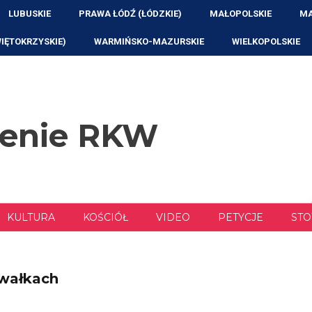
LUBUSKIE
PRAWA ŁÓDŹ (ŁÓDZKIE)
MAŁOPOLSKIE
MA
WIĘTOKRZYSKIE)
WARMIŃSKO-MAZURSKIE
WIELKOPOLSKIE
zenie RKW
KULTURA
KOŚCIÓŁ
VIDEO
PETYCJE
STO
uwałkach