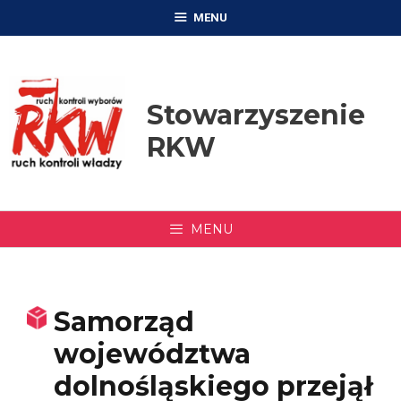
Przejdź
MENU
do
treści
Stowarzyszenie
RKW
MENU
Samorząd
województwa
dolnośląskiego przejął