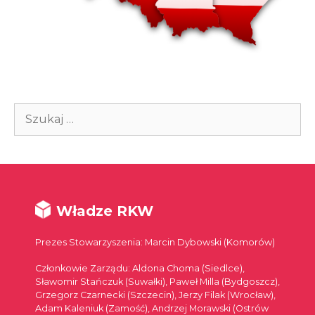
Szukaj:
Władze RKW
Prezes Stowarzyszenia: Marcin Dybowski (Komorów)
Członkowie Zarządu: Aldona Choma (Siedlce),
Sławomir Stańczuk (Suwałki), Paweł Milla (Bydgoszcz),
Grzegorz Czarnecki (Szczecin), Jerzy Filak (Wrocław),
Adam Kaleniuk (Zamość), Andrzej Morawski (Ostrów