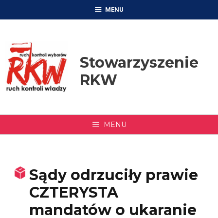
Przejdź
MENU
do
treści
Stowarzyszenie
RKW
MENU
Sądy odrzuciły prawie
CZTERYSTA
mandatów o ukaranie