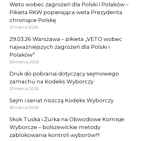
Weto wobec zagrożeń dla Polski i Polaków –
Pikieta RKW popierająca weta Prezydenta
chroniące Polskę
31 marca 2026
29.03.26 Warszawa – pikieta „VETO wobec
najważniejszych zagrożeń dla Polski i
Polaków”
26 marca 2026
Druk do pobrania dotyczący sejmowego
zamachu na Kodeks Wyborczy
25 marca 2026
Sejm i senat niszczą Kodeks Wyborczy
18 marca 2026
Skok Tuska i Żurka na Obwodowe Komisje
Wyborcze – bolszewickie metody
zablokowania kontroli wyborów!!!