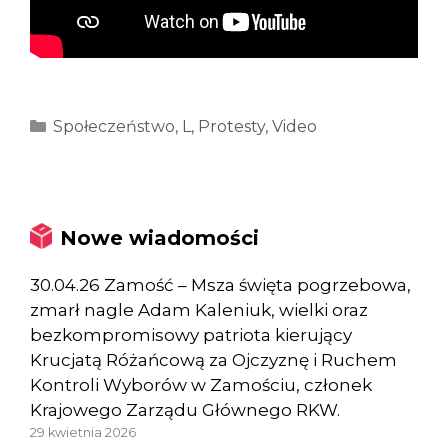
Kategorie
Społeczeństwo
,
L
,
Protesty
,
Video
Nowe wiadomości
30.04.26 Zamość – Msza święta pogrzebowa,
zmarł nagle Adam Kaleniuk, wielki oraz
bezkompromisowy patriota kierujący
Krucjatą Różańcową za Ojczyznę i Ruchem
Kontroli Wyborów w Zamościu, członek
Krajowego Zarządu Głównego RKW.
29 kwietnia 2026