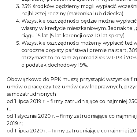
25% środków będziemy mogli wypłacić wcześni
najbliższej rodziny (małżonka lub dziecka).
Wszystkie oszczędności będzie można wypłacić
własny w kredycie mieszkaniowym. Jednak te „
ciągu 15 lat (5 lat karencji oraz 10 lat spłaty).
Wszystkie oszczędności możemy wypłacić też w 
coroczne dopłaty państwa i premie na start, 30
otrzymasz to co sam zgromadziłeś w PPK i 70
o podatek dochodowy 19%.
Obowiązkowo do PPK muszą przystąpić wszystkie fir
umów o pracę czy tez umów cywilnoprawnych, przymu
samozatrudnionych
od 1 lipca 2019 r. – firmy zatrudniające co najmniej 
r.;
od 1 stycznia 2020 r. – firmy zatrudniające co najmn
2019 r.;
od 1 lipca 2020 r. – firmy zatrudniające co najmniej 