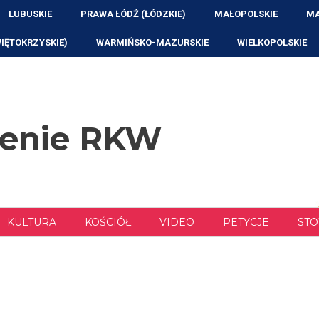
LUBUSKIE
PRAWA ŁÓDŹ (ŁÓDZKIE)
MAŁOPOLSKIE
MA
WIĘTOKRZYSKIE)
WARMIŃSKO-MAZURSKIE
WIELKOPOLSKIE
zenie RKW
KULTURA
KOŚCIÓŁ
VIDEO
PETYCJE
STO