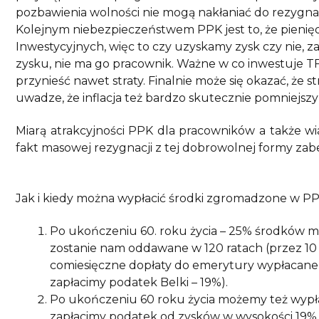
pozbawienia wolności nie mogą nakłaniać do rezygnac
Kolejnym niebezpieczeństwem PPK jest to, że pieni
Inwestycyjnych, więc to czy uzyskamy zysk czy nie, z
zysku, nie ma go pracownik. Ważne w co inwestuje TF
przynieść nawet straty. Finalnie może się okazać, że 
uwadze, że inflacja też bardzo skutecznie pomniejsz
Miarą atrakcyjności PPK dla pracowników a także wi
fakt masowej rezygnacji z tej dobrowolnej formy zabe
Jak i kiedy można wypłacić środki zgromadzone w P
Po ukończeniu 60. roku życia – 25% środków 
zostanie nam oddawane w 120 ratach (przez 10 
comiesięczne dopłaty do emerytury wypłacane prz
zapłacimy podatek Belki – 19%).
Po ukończeniu 60 roku życia możemy też wypł
zapłacimy podatek od zysków w wysokości 19%.