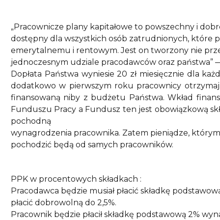
„Pracownicze plany kapitałowe to powszechny i dob
dostępny dla wszystkich osób zatrudnionych, które
emerytalnemu i rentowym. Jest on tworzony nie prz
jednoczesnym udziale pracodawców oraz państwa” — ta
Dopłata Państwa wyniesie 20 zł miesięcznie dla każd
dodatkowo w pierwszym roku pracownicy otrzymają 
finansowaną niby z budżetu Państwa. Wkład finan
Funduszu Pracy a Fundusz ten jest obowiązkową sk
pochodną
wynagrodzenia pracownika. Zatem pieniądze, którymi
pochodzić będą od samych pracowników.
PPK w procentowych składkach :
Pracodawca będzie musiał płacić składkę podstawową
płacić dobrowolną do 2,5%.
Pracownik będzie płacił składkę podstawową 2% wyn