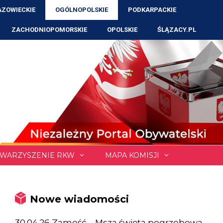
ZOWIECKIE
OGÓLNOPOLSKIE
PODKARPACKIE
ZACHODNIOPOMORSKIE
OPOLSKIE
ŚLĄZACY.PL
WARZYSZENIE RKW
MAPA KOMISJI
Nowe wiadomości
30.04.26 Zamość – Msza święta pogrzebowa,