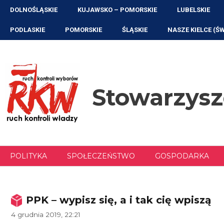
Przejdź
DOLNOŚLĄSKIE
KUJAWSKO – POMORSKIE
LUBELSKIE
do
treści
PODLASKIE
POMORSKIE
ŚLĄSKIE
NASZE KIELCE (Ś
Stowarzys
POLITYKA
SPOŁECZEŃSTWO
GOSPODARKA
PPK – wypisz się, a i tak cię wpiszą
4 grudnia 2019, 22:21