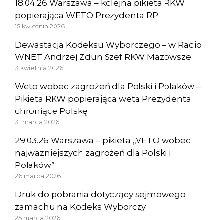
18.04.26 Warszawa – kolejna pikieta RKW
popierająca WETO Prezydenta RP
15 kwietnia 2026
Dewastacja Kodeksu Wyborczego – w Radio
WNET Andrzej Zdun Szef RKW Mazowsze
3 kwietnia 2026
Weto wobec zagrożeń dla Polski i Polaków –
Pikieta RKW popierająca weta Prezydenta
chroniące Polskę
31 marca 2026
29.03.26 Warszawa – pikieta „VETO wobec
najważniejszych zagrożeń dla Polski i
Polaków”
26 marca 2026
Druk do pobrania dotyczący sejmowego
zamachu na Kodeks Wyborczy
25 marca 2026