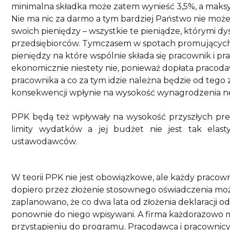
minimalna składka może zatem wynieść 3,5%, a maks
Nie ma nic za darmo a tym bardziej Państwo nie mo
swoich pieniędzy – wszystkie te pieniądze, którymi
przedsiębiorców. Tymczasem w spotach promujących
pieniędzy na które wspólnie składa się pracownik i pr
ekonomicznie niestety nie, ponieważ dopłata pracod
pracownika a co za tym idzie należna będzie od teg
konsekwencji wpłynie na wysokość wynagrodzenia ne
PPK będą też wpływały na wysokość przyszłych pre
limity wydatków a jej budżet nie jest tak ela
ustawodawców.
W teorii PPK nie jest obowiązkowe, ale każdy pracow
dopiero przez złożenie stosownego oświadczenia moż
zaplanowano, że co dwa lata od złożenia deklaracji 
ponownie do niego wpisywani. A firma każdorazowo
przystąpieniu do programu. Pracodawca i pracownicy