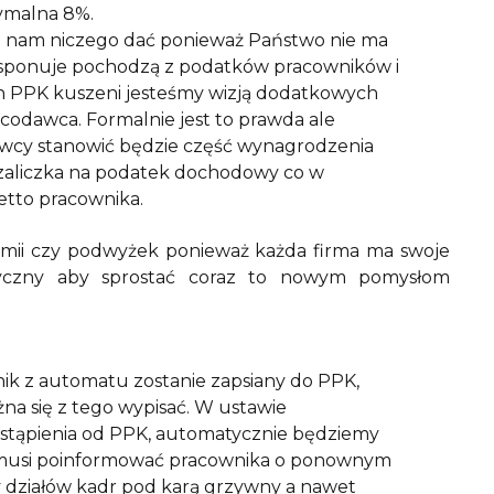
ymalna 8%.
że nam niczego dać ponieważ Państwo nie ma
 dysponuje pochodzą z podatków pracowników i
 PPK kuszeni jesteśmy wizją dodatkowych
acodawca. Formalnie jest to prawda ale
awcy stanowić będzie część wynagrodzenia
o zaliczka na podatek dochodowy co w
tto pracownika.
mii czy podwyżek ponieważ każda firma ma swoje
styczny aby sprostać coraz to nowym pomysłom
nik z automatu zostanie zapsiany do PPK,
na się z tego wypisać. W ustawie
odstąpienia od PPK, automatycznie będziemy
 musi poinformować pracownika o ponownym
 działów kadr pod karą grzywny a nawet