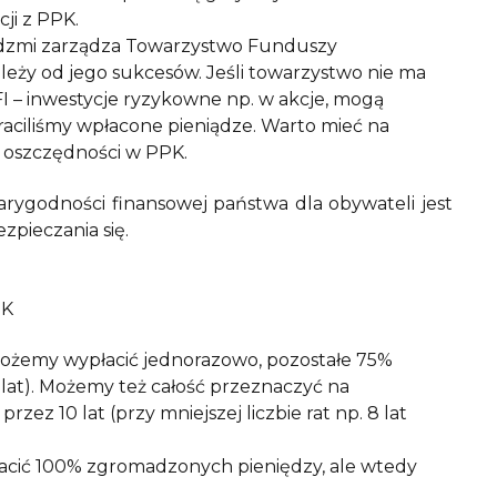
ji z PPK.
ędzmi zarządza Towarzystwo Funduszy
ależy od jego sukcesów. Jeśli towarzystwo nie ma
I – inwestycje ryzykowne np. w akcje, mogą
straciliśmy wpłacone pieniądze. Warto mieć na
y oszczędności w PPK.
arygodności finansowej państwa dla obywateli jest
zpieczania się.
PK
możemy wypłacić jednorazowo, pozostałe 75%
lat). Możemy też całość przeznaczyć na
ez 10 lat (przy mniejszej liczbie rat np. 8 lat
acić 100% zgromadzonych pieniędzy, ale wtedy