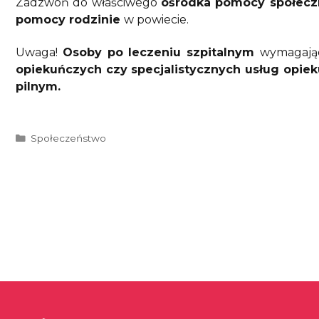
Zadzwoń do właściwego
ośrodka pomocy społec
pomocy rodzinie
w powiecie.
Uwaga!
Osoby po leczeniu szpitalnym
wymagają
opiekuńczych czy specjalistycznych usług opie
pilnym.
Kategorie
Społeczeństwo