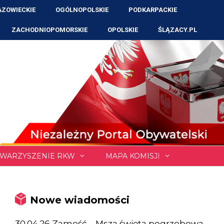
ZOWIECKIE
OGÓLNOPOLSKIE
PODKARPACKIE
ZACHODNIOPOMORSKIE
OPOLSKIE
ŚLĄZACY.PL
WARZYSZENIE RKW
MAPA KOMISJI
Nowe wiadomości
30.04.26 Zamość – Msza święta pogrzebowa,