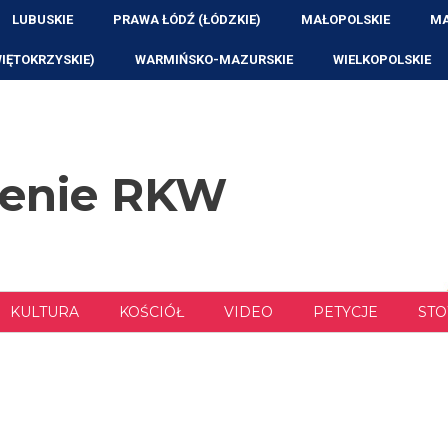
LUBUSKIE
PRAWA ŁÓDŹ (ŁÓDZKIE)
MAŁOPOLSKIE
MA
WIĘTOKRZYSKIE)
WARMIŃSKO-MAZURSKIE
WIELKOPOLSKIE
zenie RKW
KULTURA
KOŚCIÓŁ
VIDEO
PETYCJE
STO