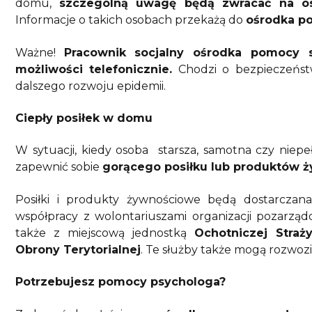
domu,
szczególną uwagę będą zwracać na os
Informacje o takich osobach przekażą do
ośrodka p
Ważne!
Pracownik socjalny ośrodka pomocy 
możliwości telefonicznie.
Chodzi o bezpieczeństw
dalszego rozwoju epidemii.
Ciepły posiłek w domu
W sytuacji, kiedy osoba starsza, samotna czy niepe
zapewnić sobie
gorącego posiłku lub produktów 
Posiłki i produkty żywnościowe będą dostarcza
współpracy z wolontariuszami organizacji pozarzą
także z miejscową jednostką
Ochotniczej Straży
Obrony Terytorialnej
. Te służby także mogą rozwozi
Potrzebujesz pomocy psychologa?