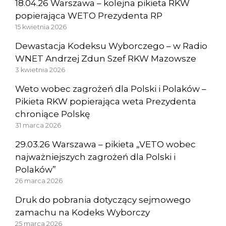
18.04.26 Warszawa – kolejna pikieta RKW
popierająca WETO Prezydenta RP
15 kwietnia 2026
Dewastacja Kodeksu Wyborczego – w Radio
WNET Andrzej Zdun Szef RKW Mazowsze
3 kwietnia 2026
Weto wobec zagrożeń dla Polski i Polaków –
Pikieta RKW popierająca weta Prezydenta
chroniące Polskę
31 marca 2026
29.03.26 Warszawa – pikieta „VETO wobec
najważniejszych zagrożeń dla Polski i
Polaków”
26 marca 2026
Druk do pobrania dotyczący sejmowego
zamachu na Kodeks Wyborczy
25 marca 2026