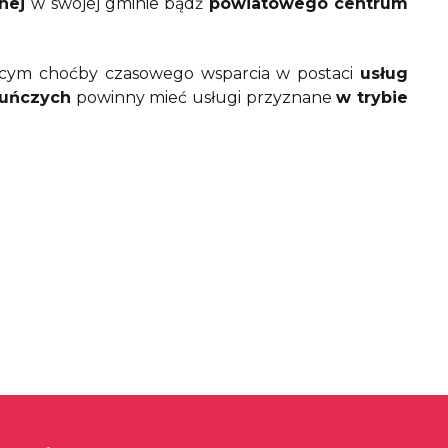
znej
w swojej gminie bądź
powiatowego centrum
cym choćby czasowego wsparcia w postaci
usług
kuńczych
powinny mieć usługi przyznane
w trybie