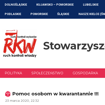
Przejdź
DOLNOŚLĄSKIE
KUJAWSKO – POMORSKIE
LUBELSKIE
do
treści
PODLASKIE
POMORSKIE
ŚLĄSKIE
NASZE KIELCE (Ś
Stowarzys
POLITYKA
SPOŁECZEŃSTWO
GOSPODARKA
Pomoc osobom w kwarantannie !!!
23 marca 2020, 22:32