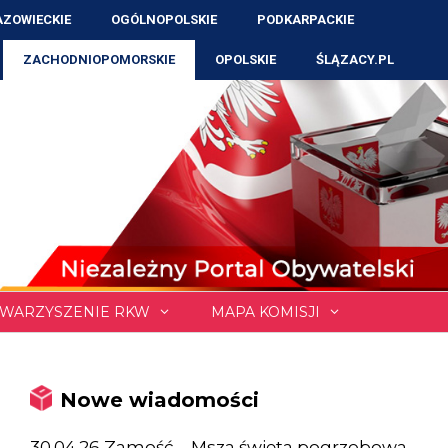
ZOWIECKIE
OGÓLNOPOLSKIE
PODKARPACKIE
ZACHODNIOPOMORSKIE
OPOLSKIE
ŚLĄZACY.PL
WARZYSZENIE RKW
MAPA KOMISJI
Nowe wiadomości
30.04.26 Zamość – Msza święta pogrzebowa,