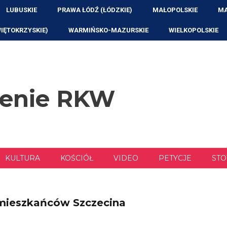
LUBUSKIE
PRAWA ŁÓDŹ (ŁÓDZKIE)
MAŁOPOLSKIE
MA
WIĘTOKRZYSKIE)
WARMIŃSKO-MAZURSKIE
WIELKOPOLSKIE
zenie RKW
KULTURA
KOŚCIÓŁ
VIDEO
PETYCJE
STO
mieszkańców Szczecina