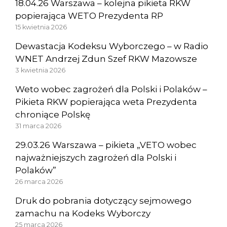
18.04.26 Warszawa – kolejna pikieta RKW
popierająca WETO Prezydenta RP
15 kwietnia 2026
Dewastacja Kodeksu Wyborczego – w Radio
WNET Andrzej Zdun Szef RKW Mazowsze
3 kwietnia 2026
Weto wobec zagrożeń dla Polski i Polaków –
Pikieta RKW popierająca weta Prezydenta
chroniące Polskę
31 marca 2026
29.03.26 Warszawa – pikieta „VETO wobec
najważniejszych zagrożeń dla Polski i
Polaków”
26 marca 2026
Druk do pobrania dotyczący sejmowego
zamachu na Kodeks Wyborczy
25 marca 2026