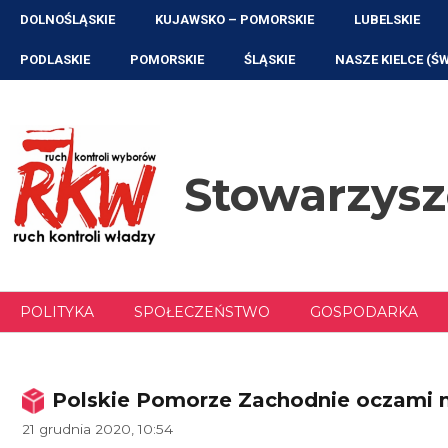
Przejdź
DOLNOŚLĄSKIE
KUJAWSKO – POMORSKIE
LUBELSKIE
do
treści
PODLASKIE
POMORSKIE
ŚLĄSKIE
NASZE KIELCE (Ś
Stowarzys
POLITYKA
SPOŁECZEŃSTWO
GOSPODARKA
Polskie Pomorze Zachodnie oczami 
21 grudnia 2020, 10:54