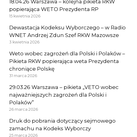
18.04.26 Warszawa – kolejna pikieta RKW
popierająca WETO Prezydenta RP
15 kwietnia 2026
Dewastacja Kodeksu Wyborczego – w Radio
WNET Andrzej Zdun Szef RKW Mazowsze
3 kwietnia 2026
Weto wobec zagrożeń dla Polski i Polaków –
Pikieta RKW popierająca weta Prezydenta
chroniące Polskę
31 marca 2026
29.03.26 Warszawa – pikieta „VETO wobec
najważniejszych zagrożeń dla Polski i
Polaków”
26 marca 2026
Druk do pobrania dotyczący sejmowego
zamachu na Kodeks Wyborczy
25 marca 2026