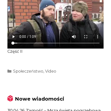
Część II
Kategorie
Społeczeństwo
,
Video
Nowe wiadomości
30.04.26 Zamość – Msza święta pogrzebowa,