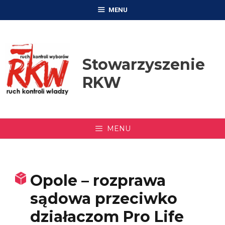
Przejdź
MENU
do
treści
Stowarzyszenie
RKW
MENU
Opole – rozprawa
sądowa przeciwko
działaczom Pro Life