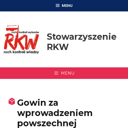
Przejdź
MENU
do
treści
Stowarzyszenie
RKW
MENU
Gowin za
wprowadzeniem
powszechnej