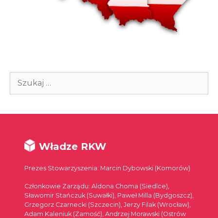
Szukaj:
Władze RKW
Prezes Stowarzyszenia: Marcin Dybowski (Komorów)
Członkowie Zarządu: Aldona Choma (Siedlce),
Sławomir Stańczuk (Suwałki), Paweł Milla (Bydgoszcz),
Grzegorz Czarnecki (Szczecin), Jerzy Filak (Wrocław),
Adam Kaleniuk (Zamość), Andrzej Morawski (Ostrów