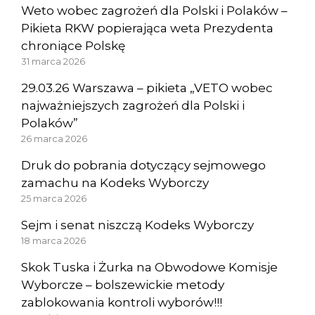
Weto wobec zagrożeń dla Polski i Polaków –
Pikieta RKW popierająca weta Prezydenta
chroniące Polskę
31 marca 2026
29.03.26 Warszawa – pikieta „VETO wobec
najważniejszych zagrożeń dla Polski i
Polaków”
26 marca 2026
Druk do pobrania dotyczący sejmowego
zamachu na Kodeks Wyborczy
25 marca 2026
Sejm i senat niszczą Kodeks Wyborczy
18 marca 2026
Skok Tuska i Żurka na Obwodowe Komisje
Wyborcze – bolszewickie metody
zablokowania kontroli wyborów!!!