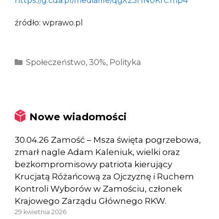
https://g.cda.pl/mediafile/qgX25HN0Krc.mp4
źródło: wprawo.pl
Kategorie
Społeczeństwo
,
30%
,
Polityka
Nowe wiadomości
30.04.26 Zamość – Msza święta pogrzebowa,
zmarł nagle Adam Kaleniuk, wielki oraz
bezkompromisowy patriota kierujący
Krucjatą Różańcową za Ojczyznę i Ruchem
Kontroli Wyborów w Zamościu, członek
Krajowego Zarządu Głównego RKW.
29 kwietnia 2026