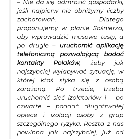
– Nie da się odmrozić gospodarki,
jeśli najpierw nie obniżymy liczby
zachorowań. Dlatego
proponujemy w planie Sośnierza,
aby wprowadzić masowe testy
,
a
po drugie –
uruchomić aplikację
telefoniczną pozwalającą badać
kontakty Polaków
, żeby jak
najszybciej wyłapywać sytuację, w
której ktoś styka się z osobą
zarażoną. Po trzecie, trzeba
uruchomić sieć izolatoriów i – po
czwarte – poddać długotrwałej
opiece i izolacji osoby z grup
szczególnego ryzyka. Reszta z nas
powinna jak najszybciej, już od