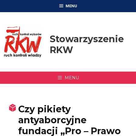
Przejdź
MENU
do
treści
Stowarzyszenie
RKW
MENU
Czy pikiety
antyaborcyjne
fundacji „Pro – Prawo