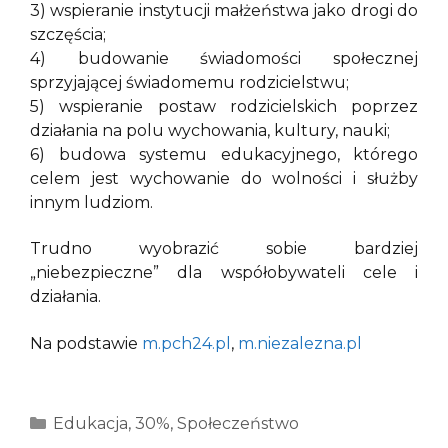
3) wspieranie instytucji małżeństwa jako drogi do
szczęścia;
4) budowanie świadomości społecznej
sprzyjającej świadomemu rodzicielstwu;
5) wspieranie postaw rodzicielskich poprzez
działania na polu wychowania, kultury, nauki;
6) budowa systemu edukacyjnego, którego
celem jest wychowanie do wolności i służby
innym ludziom.
Trudno wyobrazić sobie bardziej
„niebezpieczne” dla współobywateli cele i
działania.
Na podstawie
m.pch24.pl
,
m.niezalezna.pl
Kategorie
Edukacja
,
30%
,
Społeczeństwo