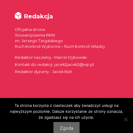
Redakcja
Oficjalna strona
Stowarzyszenia RKW
im. Jerzego Targalskiego
Ruch Kontroli Wyborów – Ruch Kontroli Władzy
Redaktor naczelny - Marcin Dybowski
Kontakt do redakcji: jacek2jacek2@wp.pl
Redaktor dyżurny - Jacek Biel
Ta strona korzysta z ciasteczek aby świadczyć usługi na
Szukaj:
najwyższym poziomie. Dalsze korzystanie ze strony oznacza,
że zgadzasz się na ich użycie.
Zgoda
© 2026