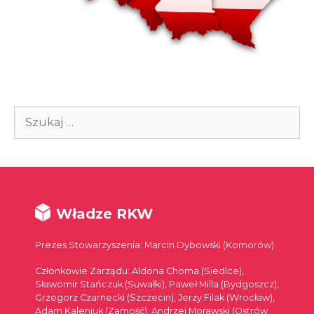
Szukaj:
Władze RKW
Prezes Stowarzyszenia: Marcin Dybowski (Komorów)
Członkowie Zarządu: Aldona Choma (Siedlce),
Sławomir Stańczuk (Suwałki), Paweł Milla (Bydgoszcz),
Grzegorz Czarnecki (Szczecin), Jerzy Filak (Wrocław),
Adam Kaleniuk (Zamość), Andrzej Morawski (Ostrów