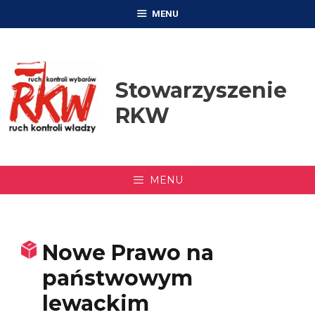
Przejdź
MENU
do
treści
Stowarzyszenie
RKW
MENU
Nowe Prawo na
państwowym
lewackim