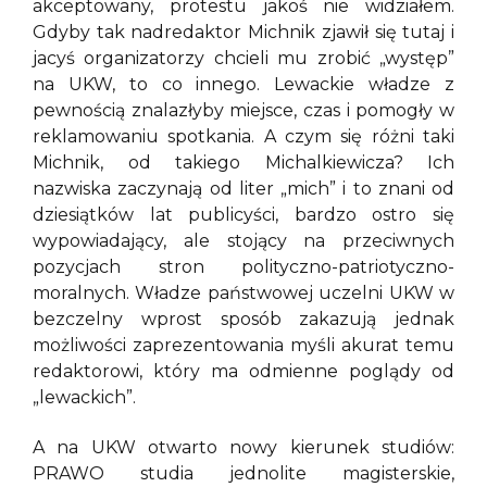
akceptowany, protestu jakoś nie widziałem.
Gdyby tak nadredaktor Michnik zjawił się tutaj i
jacyś organizatorzy chcieli mu zrobić „występ”
na UKW, to co innego. Lewackie władze z
pewnością znalazłyby miejsce, czas i pomogły w
reklamowaniu spotkania. A czym się różni taki
Michnik, od takiego Michalkiewicza? Ich
nazwiska zaczynają od liter „mich” i to znani od
dziesiątków lat publicyści, bardzo ostro się
wypowiadający, ale stojący na przeciwnych
pozycjach stron polityczno-patriotyczno-
moralnych. Władze państwowej uczelni UKW w
bezczelny wprost sposób zakazują jednak
możliwości zaprezentowania myśli akurat temu
redaktorowi, który ma odmienne poglądy od
„lewackich”.
A na UKW otwarto nowy kierunek studiów:
PRAWO studia jednolite magisterskie,