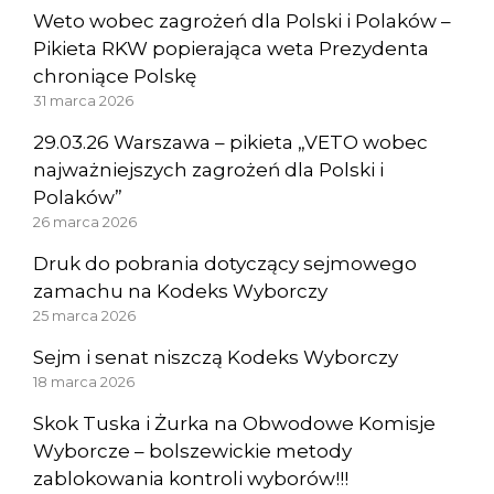
Weto wobec zagrożeń dla Polski i Polaków –
Pikieta RKW popierająca weta Prezydenta
chroniące Polskę
31 marca 2026
29.03.26 Warszawa – pikieta „VETO wobec
najważniejszych zagrożeń dla Polski i
Polaków”
26 marca 2026
Druk do pobrania dotyczący sejmowego
zamachu na Kodeks Wyborczy
25 marca 2026
Sejm i senat niszczą Kodeks Wyborczy
18 marca 2026
Skok Tuska i Żurka na Obwodowe Komisje
Wyborcze – bolszewickie metody
zablokowania kontroli wyborów!!!