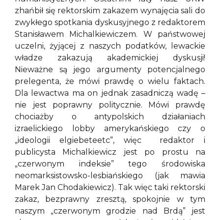
zhańbił się rektorskim zakazem wynajęcia sali do
zwykłego spotkania dyskusyjnego z redaktorem
Stanisławem Michalkiewiczem. W państwowej
uczelni, żyjącej z naszych podatków, lewackie
władze zakazują akademickiej dyskusji!
Nieważne są jego argumenty potencjalnego
prelegenta, że mówi prawdę o wielu faktach.
Dla lewactwa ma on jednak zasadniczą wadę –
nie jest poprawny politycznie. Mówi prawdę
chociażby o antypolskich działaniach
izraelickiego lobby amerykańskiego czy o
„ideologii elgiebeteetc”, więc redaktor i
publicysta Michalkiewicz jest po prostu na
„czerwonym indeksie” tego środowiska
neomarksistowsko-lesbiańskiego (jak mawia
Marek Jan Chodakiewicz). Tak więc taki rektorski
zakaz, bezprawny zresztą, spokojnie w tym
naszym „czerwonym grodzie nad Brdą” jest