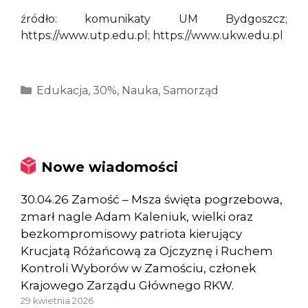
źródło: komunikaty UM Bydgoszcz;
https://www.utp.edu.pl; https://www.ukw.edu.pl
Kategorie
Edukacja
,
30%
,
Nauka
,
Samorząd
Nowe wiadomości
30.04.26 Zamość – Msza święta pogrzebowa,
zmarł nagle Adam Kaleniuk, wielki oraz
bezkompromisowy patriota kierujący
Krucjatą Różańcową za Ojczyznę i Ruchem
Kontroli Wyborów w Zamościu, członek
Krajowego Zarządu Głównego RKW.
29 kwietnia 2026