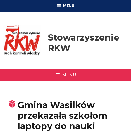
Przejdź
MENU
do
treści
Stowarzyszenie
RKW
MENU
Gmina Wasilków
przekazała szkołom
laptopy do nauki