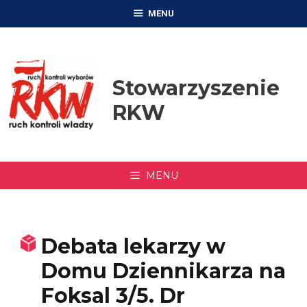
Przejdź
MENU
do
treści
Stowarzyszenie
RKW
MENU
Debata lekarzy w
Domu Dziennikarza na
Foksal 3/5. Dr