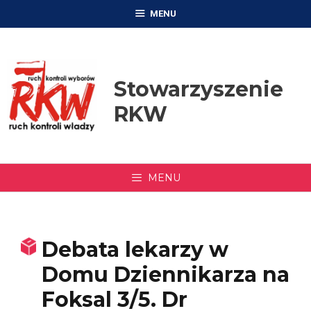
Przejdź
MENU
do
treści
Stowarzyszenie
RKW
MENU
Debata lekarzy w
Domu Dziennikarza na
Foksal 3/5. Dr