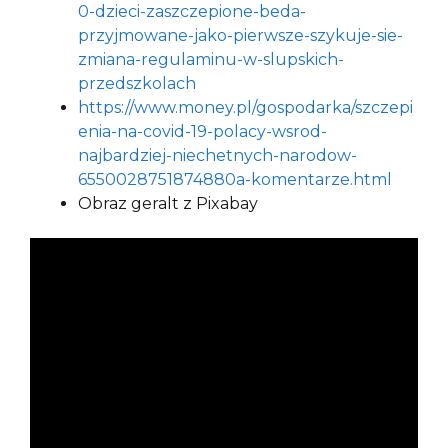
0-dzieci-zaszczepione-beda-
przyjmowane-jako-pierwsze-szykuje-sie-
zmiana-regulaminu-w-slupskich-
przedszkolach
https://www.money.pl/gospodarka/szczepi
enia-na-covid-19-polacy-wsrod-
najbardziej-niechetnych-narodow-
6550028751874880a-komentarze.html
Obraz geralt z Pixabay