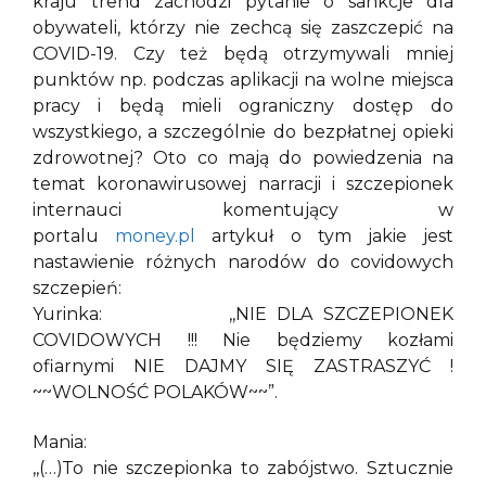
kraju trend zachodzi pytanie o sankcje dla
obywateli, którzy nie zechcą się zaszczepić na
COVID-19. Czy też będą otrzymywali mniej
punktów np. podczas aplikacji na wolne miejsca
pracy i będą mieli ograniczny dostęp do
wszystkiego, a szczególnie do bezpłatnej opieki
zdrowotnej? Oto co mają do powiedzenia na
temat koronawirusowej narracji i szczepionek
internauci komentujący w
portalu
money.pl
artykuł o tym jakie jest
nastawienie różnych narodów do covidowych
szczepień:
Yurinka: ,,NIE DLA SZCZEPIONEK
COVIDOWYCH !!! Nie będziemy kozłami
ofiarnymi NIE DAJMY SIĘ ZASTRASZYĆ !
~~WOLNOŚĆ POLAKÓW~~”.
Mania:
,,(…)To nie szczepionka to zabójstwo. Sztucznie