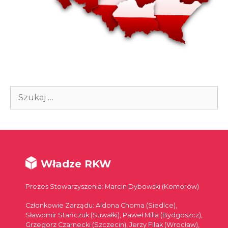
Szukaj:
Władze RKW
Prezes Stowarzyszenia: Marcin Dybowski (Komorów)
Członkowie Zarządu: Aldona Choma (Siedlce),
Sławomir Stańczuk (Suwałki), Paweł Milla (Bydgoszcz),
Grzegorz Czarnecki (Szczecin), Jerzy Filak (Wrocław),