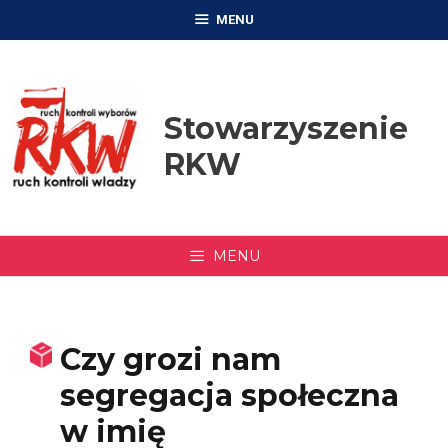
Przejdź
MENU
do
treści
Stowarzyszenie
RKW
MENU
Czy grozi nam
segregacja społeczna
w imię