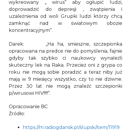
wykreowany „ wirus” aby ogłupić ludzi,
doprowadzić do depresji , zwątpienia i
uzależnienia od woli Grupki ludzi którzy chcą
zamknąć nad w światowym obozie
koncentracyjnym”.
Darek: ,,Ha ha, smieszne, szczepionka
opracowana na predce nie do pomyślenia, fajnie
gdyby tak szybko ci naukowcy wynaleźli
skuteczny lek na Raka. Przecież oni z grypa co
roku nie mogą sobie poradzić a teraz niby już
mają w 9 miesięcy wszystko, czy to nie dziwne.
Przez 30 lat nie mogą znaleźć szczepionki
p/wirusowi HIV!!!!!”.
Opracowanie BC
Źródło:
https://m.radiogdansk.pl/slupsk/item/11919