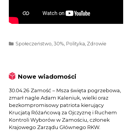
Kategorie
Społeczeństwo
,
30%
,
Polityka
,
Zdrowie
Nowe wiadomości
30.04.26 Zamość – Msza święta pogrzebowa,
zmarł nagle Adam Kaleniuk, wielki oraz
bezkompromisowy patriota kierujący
Krucjatą Różańcową za Ojczyznę i Ruchem
Kontroli Wyborów w Zamościu, członek
Krajowego Zarządu Głównego RKW.