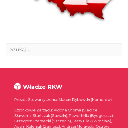
Szukaj:
Władze RKW
Prezes Stowarzyszenia: Marcin Dybowski (Komorów)
Członkowie Zarządu: Aldona Choma (Siedlce),
Sławomir Stańczuk (Suwałki), Paweł Milla (Bydgoszcz),
Grzegorz Czarnecki (Szczecin), Jerzy Filak (Wrocław),
Adam Kaleniuk (Zamość), Andrzej Morawski (Ostrów