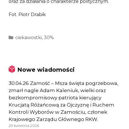
oraz za działania o charakterze politycznym.
Fot. Piotr Drabik
Kategorie
ciekawostki
,
30%
Nowe wiadomości
30.04.26 Zamość – Msza święta pogrzebowa,
zmarł nagle Adam Kaleniuk, wielki oraz
bezkompromisowy patriota kierujący
Krucjatą Różańcową za Ojczyznę i Ruchem
Kontroli Wyborów w Zamościu, członek
Krajowego Zarządu Głównego RKW.
29 kwietnia 2026