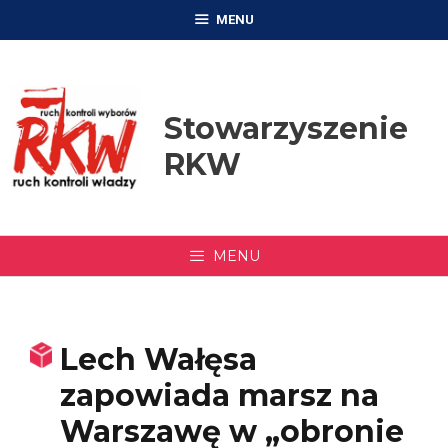
Przejdź
MENU
do
treści
Stowarzyszenie
RKW
MENU
Lech Wałęsa
zapowiada marsz na
Warszawę w „obronie