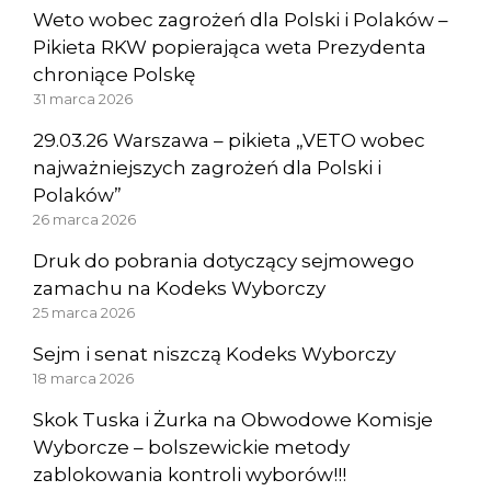
Weto wobec zagrożeń dla Polski i Polaków –
Pikieta RKW popierająca weta Prezydenta
chroniące Polskę
31 marca 2026
29.03.26 Warszawa – pikieta „VETO wobec
najważniejszych zagrożeń dla Polski i
Polaków”
26 marca 2026
Druk do pobrania dotyczący sejmowego
zamachu na Kodeks Wyborczy
25 marca 2026
Sejm i senat niszczą Kodeks Wyborczy
18 marca 2026
Skok Tuska i Żurka na Obwodowe Komisje
Wyborcze – bolszewickie metody
zablokowania kontroli wyborów!!!