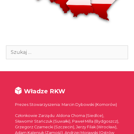
Szukaj:
Władze RKW
Prezes Stowarzyszenia: Marcin Dybowski (Komorów)
Członkowie Zarządu: Aldona Choma (Siedlce),
Sławomir Stańczuk (Suwałki), Paweł Milla (Bydgoszcz),
Grzegorz Czarnecki (Szczecin), Jerzy Filak (Wrocław),
Adam Kaleniuk (Zamość), Andrzej Morawski (Ostrów