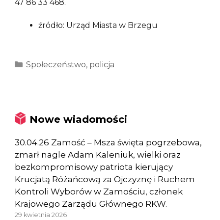
47 86 33 468.
źródło: Urząd Miasta w Brzegu
Kategorie
Społeczeństwo
,
policja
Nowe wiadomości
30.04.26 Zamość – Msza święta pogrzebowa,
zmarł nagle Adam Kaleniuk, wielki oraz
bezkompromisowy patriota kierujący
Krucjatą Różańcową za Ojczyznę i Ruchem
Kontroli Wyborów w Zamościu, członek
Krajowego Zarządu Głównego RKW.
29 kwietnia 2026