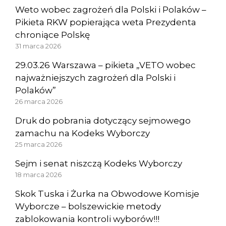
Weto wobec zagrożeń dla Polski i Polaków –
Pikieta RKW popierająca weta Prezydenta
chroniące Polskę
31 marca 2026
29.03.26 Warszawa – pikieta „VETO wobec
najważniejszych zagrożeń dla Polski i
Polaków”
26 marca 2026
Druk do pobrania dotyczący sejmowego
zamachu na Kodeks Wyborczy
25 marca 2026
Sejm i senat niszczą Kodeks Wyborczy
18 marca 2026
Skok Tuska i Żurka na Obwodowe Komisje
Wyborcze – bolszewickie metody
zablokowania kontroli wyborów!!!