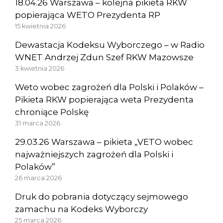
18.04.26 Warszawa – kolejna pikieta RKW
popierająca WETO Prezydenta RP
15 kwietnia 2026
Dewastacja Kodeksu Wyborczego – w Radio
WNET Andrzej Zdun Szef RKW Mazowsze
3 kwietnia 2026
Weto wobec zagrożeń dla Polski i Polaków –
Pikieta RKW popierająca weta Prezydenta
chroniące Polskę
31 marca 2026
29.03.26 Warszawa – pikieta „VETO wobec
najważniejszych zagrożeń dla Polski i
Polaków”
26 marca 2026
Druk do pobrania dotyczący sejmowego
zamachu na Kodeks Wyborczy
25 marca 2026