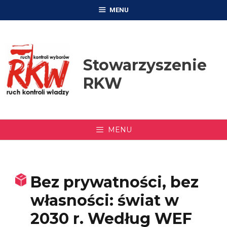
Przejdź
MENU
do
treści
Stowarzyszenie
RKW
MENU
Bez prywatności, bez
własności: świat w
2030 r. Według WEF