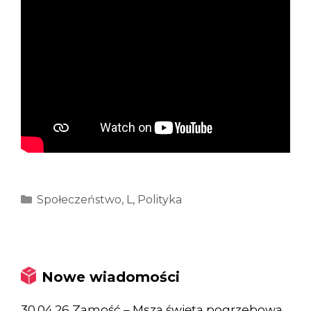
Kategorie
Społeczeństwo
,
L
,
Polityka
Nowe wiadomości
30.04.26 Zamość – Msza święta pogrzebowa,