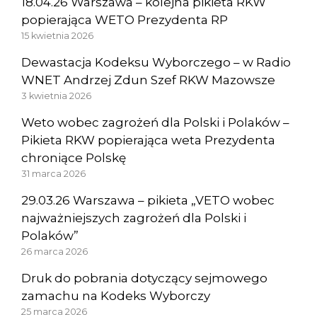
18.04.26 Warszawa – kolejna pikieta RKW
popierająca WETO Prezydenta RP
15 kwietnia 2026
Dewastacja Kodeksu Wyborczego – w Radio
WNET Andrzej Zdun Szef RKW Mazowsze
3 kwietnia 2026
Weto wobec zagrożeń dla Polski i Polaków –
Pikieta RKW popierająca weta Prezydenta
chroniące Polskę
31 marca 2026
29.03.26 Warszawa – pikieta „VETO wobec
najważniejszych zagrożeń dla Polski i
Polaków”
26 marca 2026
Druk do pobrania dotyczący sejmowego
zamachu na Kodeks Wyborczy
25 marca 2026