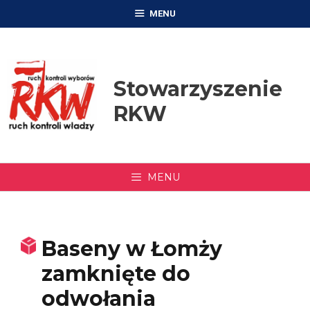
Przejdź
MENU
do
treści
Stowarzyszenie
RKW
MENU
Baseny w Łomży
zamknięte do
odwołania