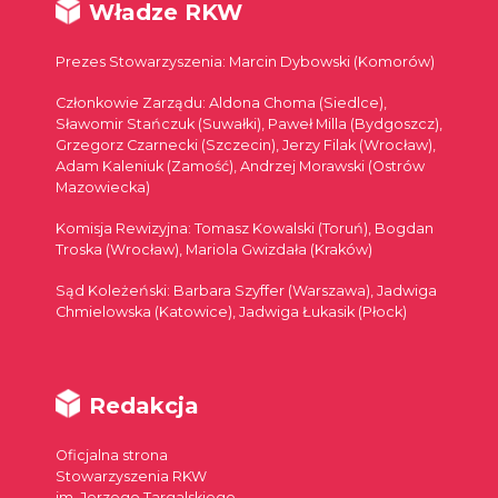
Władze RKW
Prezes Stowarzyszenia: Marcin Dybowski (Komorów)
Członkowie Zarządu: Aldona Choma (Siedlce),
Sławomir Stańczuk (Suwałki), Paweł Milla (Bydgoszcz),
Grzegorz Czarnecki (Szczecin), Jerzy Filak (Wrocław),
Adam Kaleniuk (Zamość), Andrzej Morawski (Ostrów
Mazowiecka)
Komisja Rewizyjna: Tomasz Kowalski (Toruń), Bogdan
Troska (Wrocław), Mariola Gwizdała (Kraków)
Sąd Koleżeński: Barbara Szyffer (Warszawa), Jadwiga
Chmielowska (Katowice), Jadwiga Łukasik (Płock)
Redakcja
Oficjalna strona
Stowarzyszenia RKW
im. Jerzego Targalskiego