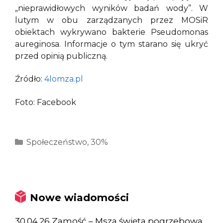
„nieprawidłowych wyników badań wody”. W
lutym w obu zarządzanych przez MOSiR
obiektach wykrywano bakterie Pseudomonas
aureginosa. Informacje o tym starano się ukryć
przed opinią publiczną.
Źródło:
4lomza.pl
Foto: Facebook
Kategorie
Społeczeństwo
,
30%
Nowe wiadomości
30.04.26 Zamość – Msza święta pogrzebowa,