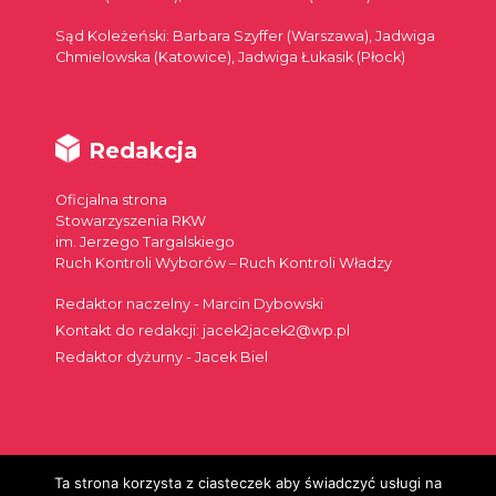
Sąd Koleżeński: Barbara Szyffer (Warszawa), Jadwiga
Chmielowska (Katowice), Jadwiga Łukasik (Płock)
Redakcja
Oficjalna strona
Stowarzyszenia RKW
im. Jerzego Targalskiego
Ruch Kontroli Wyborów – Ruch Kontroli Władzy
Redaktor naczelny - Marcin Dybowski
Kontakt do redakcji: jacek2jacek2@wp.pl
Redaktor dyżurny - Jacek Biel
Ta strona korzysta z ciasteczek aby świadczyć usługi na