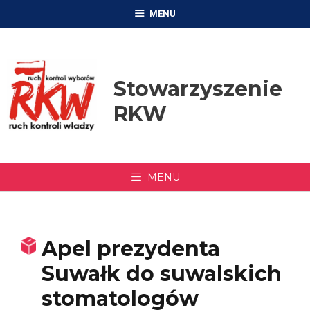
Przejdź
MENU
do
treści
Stowarzyszenie
RKW
MENU
Apel prezydenta
Suwałk do suwalskich
stomatologów