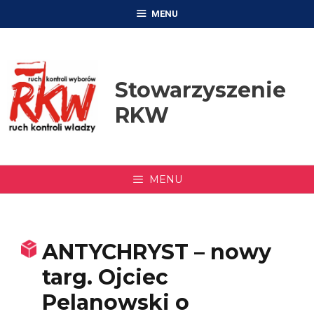
Przejdź
MENU
do
treści
Stowarzyszenie
RKW
MENU
ANTYCHRYST – nowy
targ. Ojciec
Pelanowski o