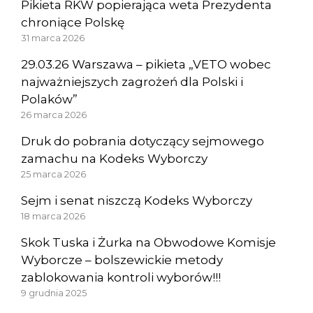
Pikieta RKW popierająca weta Prezydenta
chroniące Polskę
31 marca 2026
29.03.26 Warszawa – pikieta „VETO wobec
najważniejszych zagrożeń dla Polski i
Polaków”
26 marca 2026
Druk do pobrania dotyczący sejmowego
zamachu na Kodeks Wyborczy
25 marca 2026
Sejm i senat niszczą Kodeks Wyborczy
18 marca 2026
Skok Tuska i Żurka na Obwodowe Komisje
Wyborcze – bolszewickie metody
zablokowania kontroli wyborów!!!
9 grudnia 2025