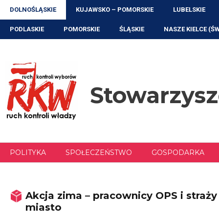
Przejdź
DOLNOŚLĄSKIE
KUJAWSKO – POMORSKIE
LUBELSKIE
do
treści
PODLASKIE
POMORSKIE
ŚLĄSKIE
NASZE KIELCE (Ś
Stowarzys
POLITYKA
SPOŁECZEŃSTWO
GOSPODARKA
Akcja zima – pracownicy OPS i straży
miasto