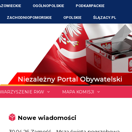
ZOWIECKIE
OGÓLNOPOLSKIE
PODKARPACKIE
ZACHODNIOPOMORSKIE
OPOLSKIE
ŚLĄZACY.PL
WARZYSZENIE RKW
MAPA KOMISJI
Nowe wiadomości
30.04.26 Zamość – Msza święta pogrzebowa,