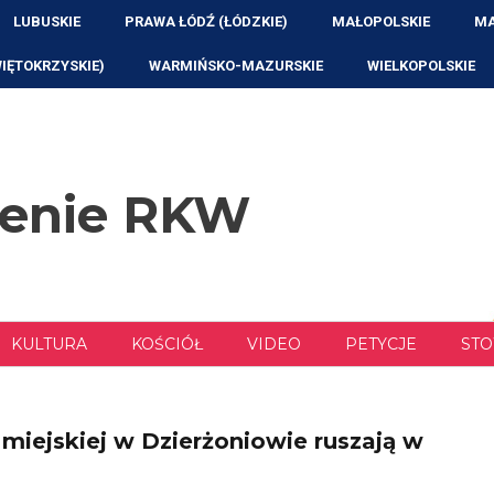
LUBUSKIE
PRAWA ŁÓDŹ (ŁÓDZKIE)
MAŁOPOLSKIE
MA
WIĘTOKRZYSKIE)
WARMIŃSKO-MAZURSKIE
WIELKOPOLSKIE
zenie RKW
KULTURA
KOŚCIÓŁ
VIDEO
PETYCJE
STO
 miejskiej w Dzierżoniowie ruszają w