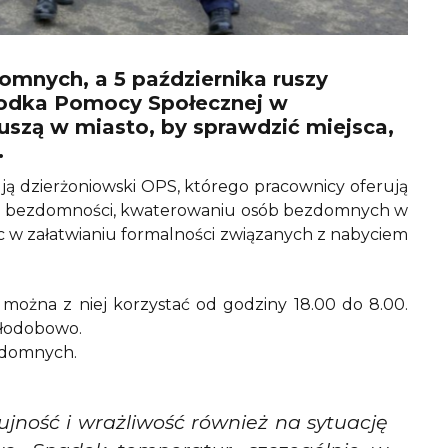
domnych, a 5 października ruszy
środka Pomocy Społecznej w
 ruszą w miasto, by sprawdzić miejsca,
.
 ją dzierżoniowski OPS, którego pracownicy oferują
u z bezdomności, kwaterowaniu osób bezdomnych w
w załatwianiu formalności związanych z nabyciem
i można z niej korzystać od godziny 18.00 do 8.00.
ałodobowo.
ezdomnych.
jność i wrażliwość również na sytuację