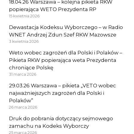
18.04.26 Warszawa – kolejna pikieta RKW
popierająca WETO Prezydenta RP
15 kwietnia 2026
Dewastacja Kodeksu Wyborczego – w Radio
WNET Andrzej Zdun Szef RKW Mazowsze
3 kwietnia 2026
Weto wobec zagrożeń dla Polski i Polaków –
Pikieta RKW popierająca weta Prezydenta
chroniące Polskę
31 marca 2026
29.03.26 Warszawa – pikieta „VETO wobec
najważniejszych zagrożeń dla Polski i
Polaków”
26 marca 2026
Druk do pobrania dotyczący sejmowego
zamachu na Kodeks Wyborczy
25 marca 2026