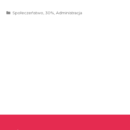
Kategorie
Społeczeństwo
,
30%
,
Administracja