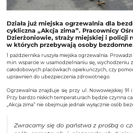
Działa już miejska ogrzewalnia dla bez
cykliczna „Akcja zima”. Pracownicy O
Dzierżoniowie, straży miejskiej i policji
w których przebywają osoby bezdomne
1 października ruszyła miejska ogrzewalnia. Prowadzi
m.in. wsparcie w usamodzielnianiu się, wychodzeni
całodobowych placówkach opiekuńczych, czy pomoc 
uprawnień do ubezpieczenia zdrowotnego.
Ogrzewalnia znajduje się przy ul. Nowowiejskiej 91 
Przy bardzo niskich temperaturach będzie czynna c
„Akcja zima” nie obejmuje jednak wyłącznie osób b
Zwracamy się do państwa z prośbą o czu