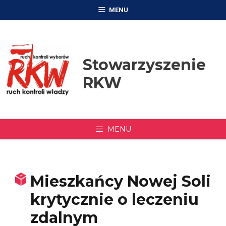
Przejdź
MENU
do
treści
Stowarzyszenie
RKW
MENU
Mieszkańcy Nowej Soli
krytycznie o leczeniu
zdalnym