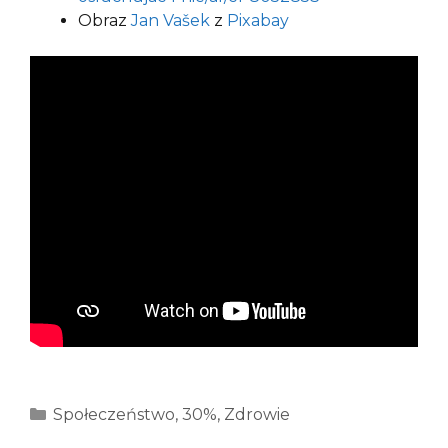
Obraz
Jan Vašek
z
Pixabay
Kategorie
Społeczeństwo
,
30%
,
Zdrowie