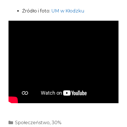
Źródło i foto:
UM w Kłodzku
Kategorie
Społeczeństwo
,
30%