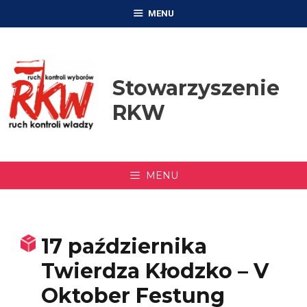
Przejdź
MENU
do
treści
Stowarzyszenie
RKW
MENU
17 października
Twierdza Kłodzko – V
Oktober Festung